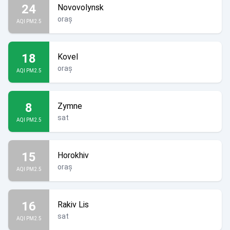
24
Novovolynsk
oraș
AQI PM2.5
18
Kovel
oraș
AQI PM2.5
8
Zymne
sat
AQI PM2.5
15
Horokhiv
oraș
AQI PM2.5
16
Rakiv Lis
sat
AQI PM2.5