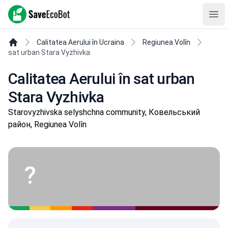
SaveEcoBot
Ope
Calitatea Aerului în Ucraina
Regiunea Volîn
sat urban Stara Vyzhivka
Calitatea Aerului în sat urban
Stara Vyzhivka
Starovyzhivska selyshchna community, Ковельський
район, Regiunea Volîn
?