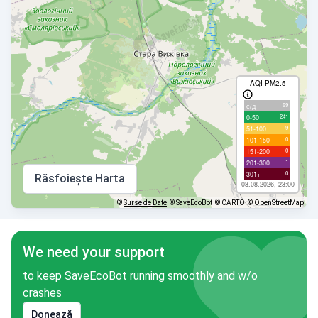
AQI PM2.5
99
с/д
241
0-50
9
51-100
0
101-150
0
151-200
1
201-300
0
301+
Răsfoiește Harta
08.08.2026, 23:00
©
Surse de Date
© SaveEcoBot
© CARTO
© OpenStreetMap
We need your support
to keep SaveEcoBot running smoothly and w/o
crashes
Donează