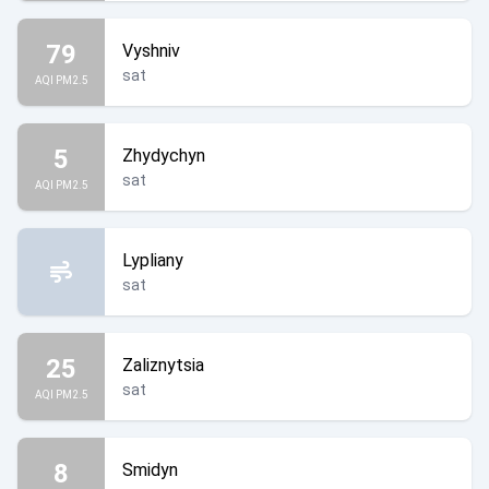
79
Vyshniv
sat
AQI PM2.5
5
Zhydychyn
sat
AQI PM2.5
Lypliany
sat
25
Zaliznytsia
sat
AQI PM2.5
8
Smidyn