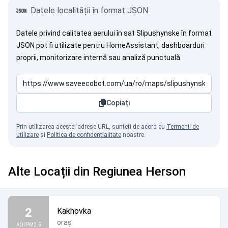
Datele localității în format JSON
Datele privind calitatea aerului în sat Slipushynske în format
JSON pot fi utilizate pentru HomeAssistant, dashboarduri
proprii, monitorizare internă sau analiză punctuală.
Copiați
Prin utilizarea acestei adrese URL, sunteți de acord cu
Termenii de
utilizare
și
Politica de confidențialitate
noastre.
Alte Locații din Regiunea Herson
2
Kakhovka
oraș
AQI PM2.5