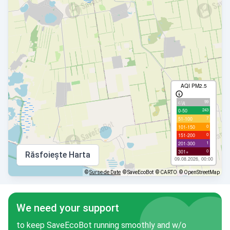
AQI PM2.5
99
с/д
243
0-50
7
51-100
0
101-150
0
151-200
1
201-300
0
301+
Răsfoiește Harta
09.08.2026, 00:00
©
Surse de Date
© SaveEcoBot
© CARTO
© OpenStreetMap
We need your support
to keep SaveEcoBot running smoothly and w/o