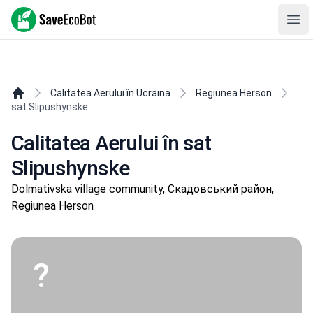
SaveEcoBot
Ope
Calitatea Aerului în Ucraina
Regiunea Herson
sat Slipushynske
Calitatea Aerului în sat
Slipushynske
Dolmativska village community, Скадовський район,
Regiunea Herson
?