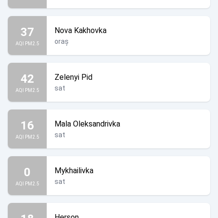
37
Nova Kakhovka
oraș
AQI PM2.5
42
Zelenyi Pid
sat
AQI PM2.5
16
Mala Oleksandrivka
sat
AQI PM2.5
0
Mykhailivka
sat
AQI PM2.5
Herson