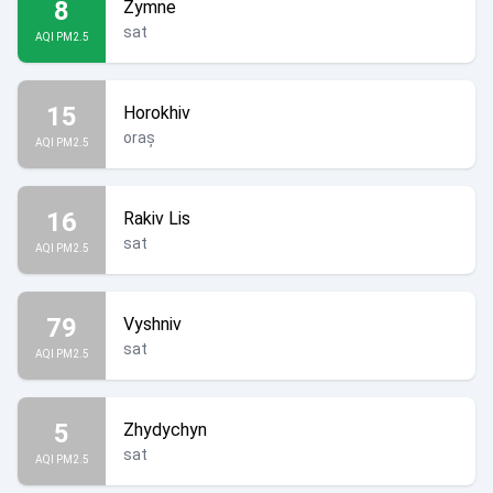
8
Zymne
sat
AQI PM2.5
15
Horokhiv
oraș
AQI PM2.5
16
Rakiv Lis
sat
AQI PM2.5
79
Vyshniv
sat
AQI PM2.5
5
Zhydychyn
sat
AQI PM2.5