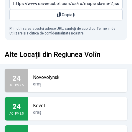
Copiați
Prin utilizarea acestei adrese URL, sunteți de acord cu
Termenii de
utilizare
și
Politica de confidențialitate
noastre.
Alte Locații din Regiunea Volîn
24
Novovolynsk
oraș
AQI PM2.5
24
Kovel
oraș
AQI PM2.5