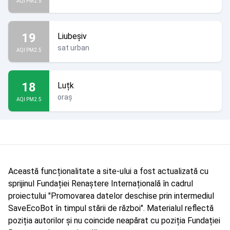
AQI PM2.5
19
Liubeșiv
sat urban
AQI PM2.5
18
Luțk
oraș
AQI PM2.5
Această funcționalitate a site-ului a fost actualizată cu
sprijinul Fundației Renaștere Internațională în cadrul
proiectului "Promovarea datelor deschise prin intermediul
SaveEcoBot în timpul stării de război". Materialul reflectă
poziția autorilor și nu coincide neapărat cu poziția Fundației