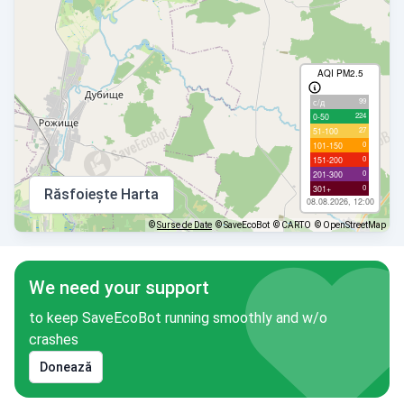
AQI PM2.5
99
с/д
224
0-50
27
51-100
0
101-150
0
151-200
0
201-300
0
301+
Răsfoiește Harta
08.08.2026, 12:00
©
Surse de Date
© SaveEcoBot
© CARTO
© OpenStreetMap
We need your support
to keep SaveEcoBot running smoothly and w/o
crashes
Donează