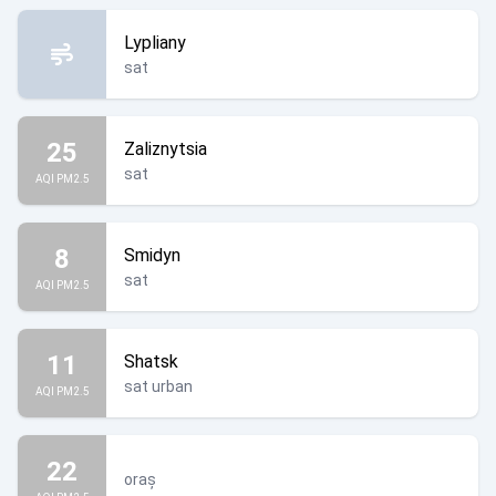
Lypliany
sat
25
Zaliznytsia
sat
AQI PM2.5
8
Smidyn
sat
AQI PM2.5
11
Shatsk
sat urban
AQI PM2.5
22
oraș