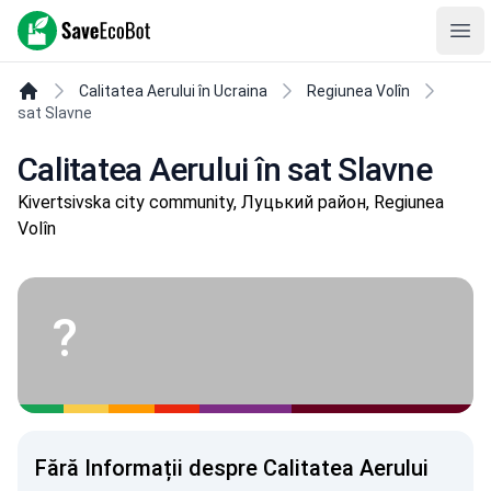
SaveEcoBot
Ope
Calitatea Aerului în Ucraina
Regiunea Volîn
sat Slavne
Calitatea Aerului în sat Slavne
Kivertsivska city community, Луцький район, Regiunea
Volîn
?
Fără Informații despre Calitatea Aerului