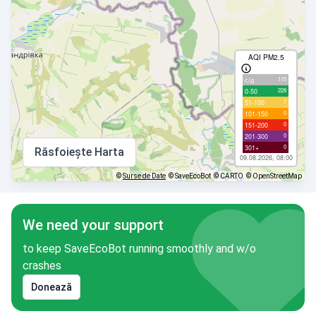
AQI PM2.5
115
с/д
228
0-50
7
51-100
0
101-150
0
151-200
0
201-300
0
301+
Răsfoiește Harta
09.08.2026, 08:00
©
Surse de Date
© SaveEcoBot
© CARTO
© OpenStreetMap
We need your support
to keep SaveEcoBot running smoothly and w/o
crashes
Donează