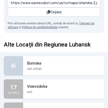
Copiați
Prin utilizarea acestei adrese URL, sunteți de acord cu
Termenii de
utilizare
și
Politica de confidențialitate
noastre.
Alte Locații din Regiunea Luhansk
Borivske
sat urban
17
Voievodivka
sat
AQI PM2.5