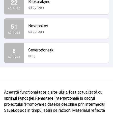
22
Bilokurakyne
sat urban
AQI PM2.5
51
Novopskov
sat urban
AQI PM2.5
8
Severodonețk
oraș
AQI PM2.5
Această funcționalitate a site-ului a fost actualizată cu
sprijinul Fundației Renaștere Internațională în cadrul
proiectului "Promovarea datelor deschise prin intermediul
SaveEcoBot în timpul stării de război". Materialul reflectă