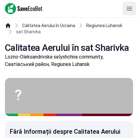
SaveEcoBot
Ope
Calitatea Aerului în Ucraina
Regiunea Luhansk
sat Sharivka
Calitatea Aerului în sat Sharivka
Lozno-Oleksandrivska selyshchna community,
Сватівський район, Regiunea Luhansk
?
Fără Informații despre Calitatea Aerului