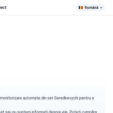
iect
Română
de monitorizare automate din sat Seredkevychi pentru a
t sat sau nu suntem informați despre ele. Puteți
cumpăra