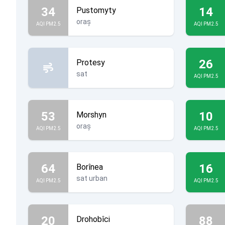
34
14
Pustomyty
oraș
AQI PM2.5
AQI PM2.5
26
Protesy
sat
AQI PM2.5
53
10
Morshyn
oraș
AQI PM2.5
AQI PM2.5
64
16
Borînea
sat urban
AQI PM2.5
AQI PM2.5
20
88
Drohobîci