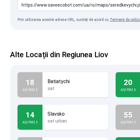
Prin utilizarea acestei adrese URL, sunteți de acord cu
Termenii de utiliz
Alte Locații din Regiunea Liov
18
20
Batiatychi
sat
AQI PM2.5
AQI PM2.5
14
55
Slavsko
sat urban
AQI PM2.5
AQI PM2.5