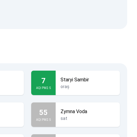
7
Staryi Sambir
oraș
AQI PM2.5
55
Zymna Voda
sat
AQI PM2.5