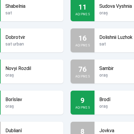
11
Shabelnia
Sudova Vyshnia
sat
oraș
AQI PM2.5
16
Dobrotvir
Dolishnii Luzhok
sat urban
sat
AQI PM2.5
76
Novyi Rozdil
Sambir
oraș
oraș
AQI PM2.5
9
Borîslav
Brodî
oraș
oraș
AQI PM2.5
8
Dublianî
Jovkva