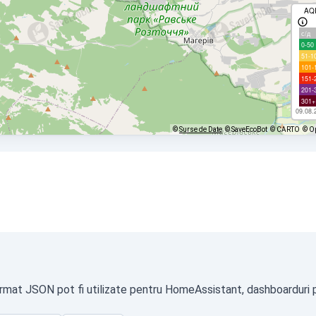
AQ
с/д
0-50
51-1
101-
151-
201-
301+
09.08.
©
Surse de Date
© SaveEcoBot
© CARTO
© O
ormat JSON pot fi utilizate pentru HomeAssistant, dashboarduri pr