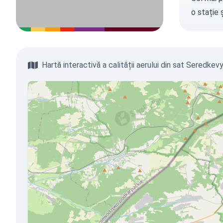
o stație
ș
Hartă interactivă a calității aerului din sat Seredkev