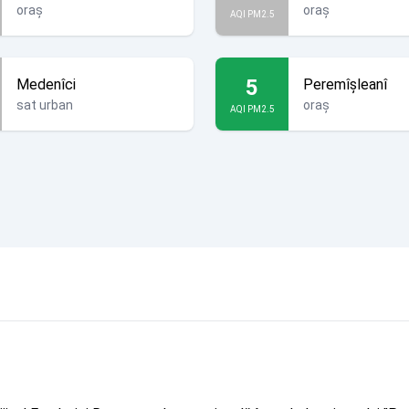
oraș
oraș
AQI PM2.5
5
Medenîci
Peremîșleanî
sat urban
oraș
AQI PM2.5