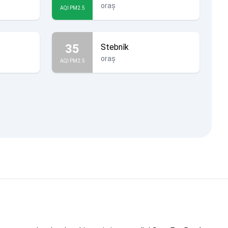
oraș
AQI PM2.5
35
Stebnîk
oraș
AQI PM2.5