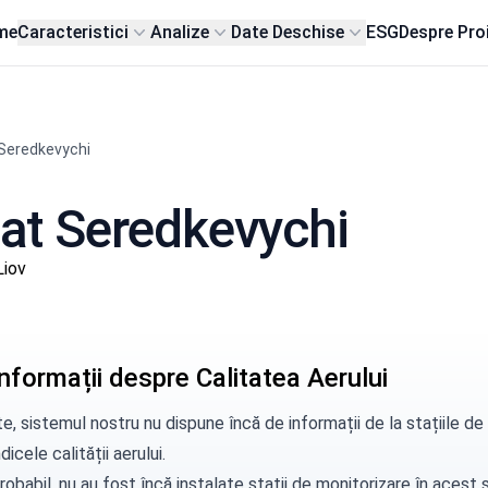
me
Caracteristici
Analize
Date Deschise
ESG
Despre Pro
Seredkevychi
 sat Seredkevychi
Liov
nformații despre Calitatea Aerului
e, sistemul nostru nu dispune încă de informații de la stațiile 
dicele calității aerului.
robabil, nu au fost încă instalate stații de monitorizare în aces