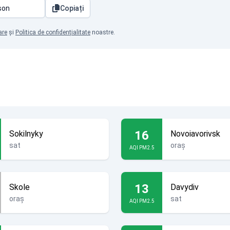
Copiați
are
și
Politica de confidențialitate
noastre.
16
Sokilnyky
Novoiavorivsk
sat
oraș
AQI PM2.5
13
Skole
Davydiv
oraș
sat
AQI PM2.5