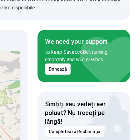
zare disponibile.
We need your support
to keep SaveEcoBot running
smoothly and w/o crashes
Donează
Simțiți sau vedeți aer
poluat? Nu treceți pe
lângă!
Completează Reclamația