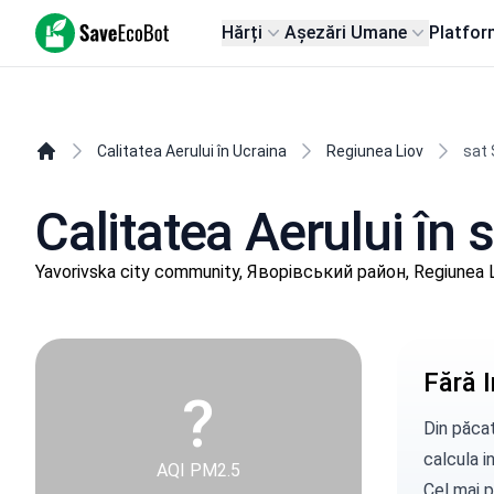
SaveEcoBot
Hărți
Așezări Umane
Platfor
Calitatea Aerului în Ucraina
Regiunea Liov
sat 
Calitatea Aerului în
Yavorivska city community, Яворівський район, Regiunea 
Fără I
?
Din păcat
calcula in
AQI PM2.5
Cel mai p