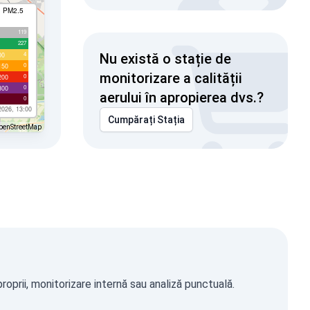
I PM2.5
119
227
4
00
Nu există o stație de
0
150
monitorizare a calității
0
200
0
300
aerului în apropierea dvs.?
0
2026, 13:00
Cumpărați Stația
penStreetMap
oprii, monitorizare internă sau analiză punctuală.