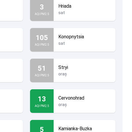
3
Hriada
sat
AQI PM2.5
105
Konopnytsia
sat
AQI PM2.5
51
Stryi
oraș
AQI PM2.5
13
Cervonohrad
oraș
AQI PM2.5
5
Kamianka-Buzka