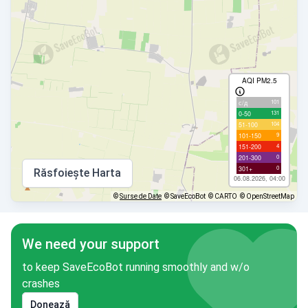
AQI PM2.5
101
с/д
131
0-50
104
51-100
9
101-150
4
151-200
0
201-300
0
301+
Răsfoiește Harta
06.08.2026, 04:00
©
Surse de Date
© SaveEcoBot
© CARTO
© OpenStreetMap
We need your support
to keep SaveEcoBot running smoothly and w/o
crashes
Donează