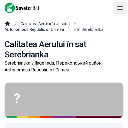
SaveEcoBot
Ope
Calitatea Aerului în Ucraina
Autonomous Republic of Crimea
sat Serebrianka
Calitatea Aerului în sat
Serebrianka
Serebrianska village rada, Перекопський район,
Autonomous Republic of Crimea
?