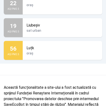
22
oraș
AQI PM2.5
19
Liubeșiv
sat urban
AQI PM2.5
56
Luțk
oraș
AQI PM2.5
Această funcționalitate a site-ului a fost actualizată cu
sprijinul Fundației Renaștere Internațională în cadrul
proiectului "Promovarea datelor deschise prin intermediul
SaveEcoBot în timpul stării de război". Materialul reflectă