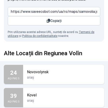
Copiați
Prin utilizarea acestei adrese URL, sunteți de acord cu
Termenii de
utilizare
și
Politica de confidențialitate
noastre.
Alte Locații din Regiunea Volîn
24
Novovolynsk
oraș
AQI PM2.5
39
Kovel
oraș
AQI PM2.5