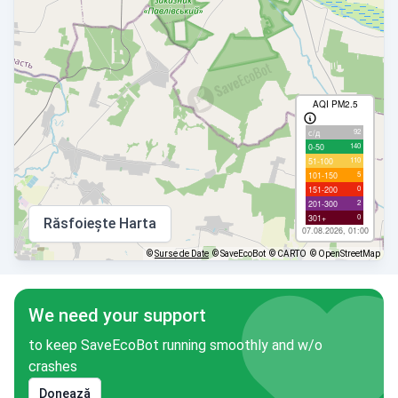
AQI PM2.5
92
с/д
140
0-50
110
51-100
5
101-150
0
151-200
2
201-300
0
301+
Răsfoiește Harta
07.08.2026, 01:00
©
Surse de Date
© SaveEcoBot
© CARTO
© OpenStreetMap
We need your support
to keep SaveEcoBot running smoothly and w/o
crashes
Donează