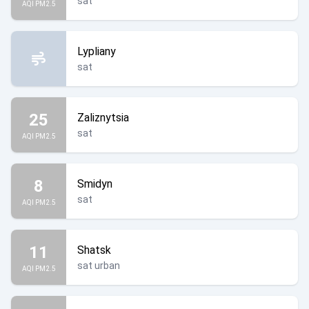
sat
AQI PM2.5
Lypliany
sat
25
Zaliznytsia
sat
AQI PM2.5
8
Smidyn
sat
AQI PM2.5
11
Shatsk
sat urban
AQI PM2.5