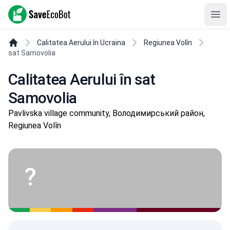
SaveEcoBot
Ope
Calitatea Aerului în Ucraina
Regiunea Volîn
sat Samovolia
Calitatea Aerului în sat
Samovolia
Pavlivska village community, Володимирський район,
Regiunea Volîn
?