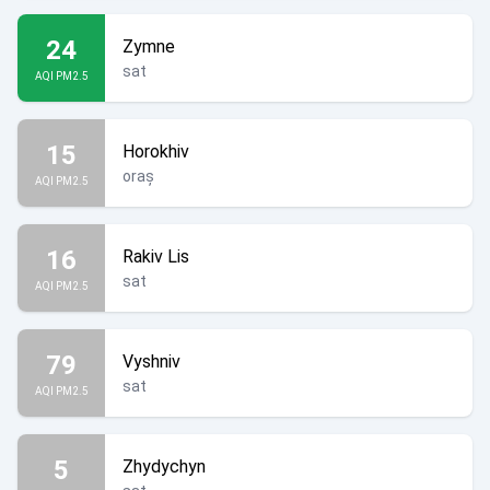
24
Zymne
sat
AQI PM2.5
15
Horokhiv
oraș
AQI PM2.5
16
Rakiv Lis
sat
AQI PM2.5
79
Vyshniv
sat
AQI PM2.5
5
Zhydychyn