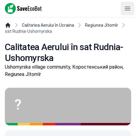
SaveEcoBot
Ope
Calitatea Aerului în Ucraina
Regiunea Jîtomîr
sat Rudnia-Ushomyrska
Calitatea Aerului în sat Rudnia-
Ushomyrska
Ushomyrska village community, Коростенський район,
Regiunea Jîtomîr
?