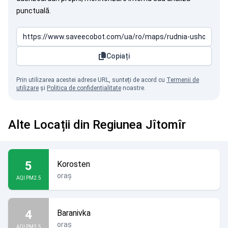
punctuală.
Copiați
Prin utilizarea acestei adrese URL, sunteți de acord cu
Termenii de
utilizare
și
Politica de confidențialitate
noastre.
Alte Locații din Regiunea Jîtomîr
5
Korosten
oraș
AQI PM2.5
4
Baranivka
oraș
AQI PM2.5