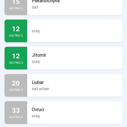
15
Pekarshchyna
sat
AQI PM2.5
12
oraș
AQI PM2.5
12
Jîtomîr
oraș
AQI PM2.5
20
Liubar
sat urban
AQI PM2.5
33
Ovruci
oraș
AQI PM2.5