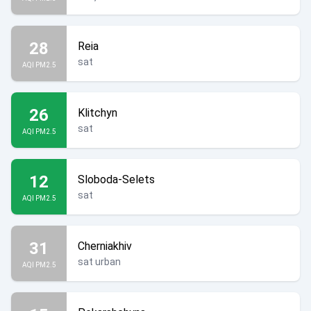
28
Reia
sat
AQI PM2.5
26
Klitchyn
sat
AQI PM2.5
12
Sloboda-Selets
sat
AQI PM2.5
31
Cherniakhiv
sat urban
AQI PM2.5