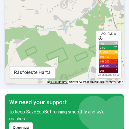
AQI PM2.5
101
с/д
225
0-50
24
51-100
0
101-150
0
151-200
0
201-300
0
301+
Răsfoiește Harta
08.08.2026, 13:00
©
Surse de Date
© SaveEcoBot
© CARTO
© OpenStreetMap
We need your support
to keep SaveEcoBot running smoothly and w/o
crashes
Donează