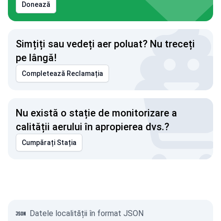
Donează
Simțiți sau vedeți aer poluat? Nu treceți
pe lângă!
Completează Reclamația
Nu există o stație de monitorizare a
calității aerului în apropierea dvs.?
Cumpărați Stația
Datele localității în format JSON