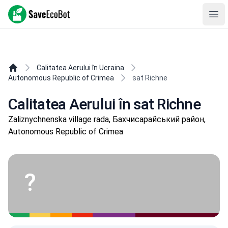
SaveEcoBot
Ope
Calitatea Aerului în Ucraina
Autonomous Republic of Crimea
sat Richne
Calitatea Aerului în sat Richne
Zaliznychnenska village rada, Бахчисарайський район,
Autonomous Republic of Crimea
?