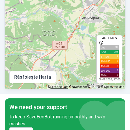
AQI PM2.5
98
с/д
238
0-50
14
51-100
0
101-150
0
151-200
0
201-300
0
301+
Răsfoiește Harta
08.08.2026, 17:00
©
Surse de Date
© SaveEcoBot
© CARTO
© OpenStreetMap
We need your support
to keep SaveEcoBot running smoothly and w/o
crashes