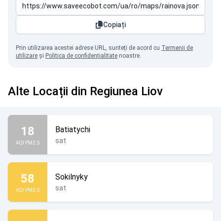
Copiați
Prin utilizarea acestei adrese URL, sunteți de acord cu
Termenii de
utilizare
și
Politica de confidențialitate
noastre.
Alte Locații din Regiunea Liov
18
Batiatychi
sat
AQI PM2.5
58
Sokilnyky
sat
AQI PM2.5