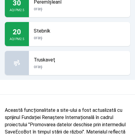
30
Peremîșleanî
oraș
AQI PM2.5
20
Stebnîk
oraș
AQI PM2.5
Truskaveţ
oraș
Această funcționalitate a site-ului a fost actualizată cu
sprijinul Fundației Renaștere Internațională în cadrul
proiectului "Promovarea datelor deschise prin intermediul
SaveEcoBot în timpul stării de război". Materialul reflectă