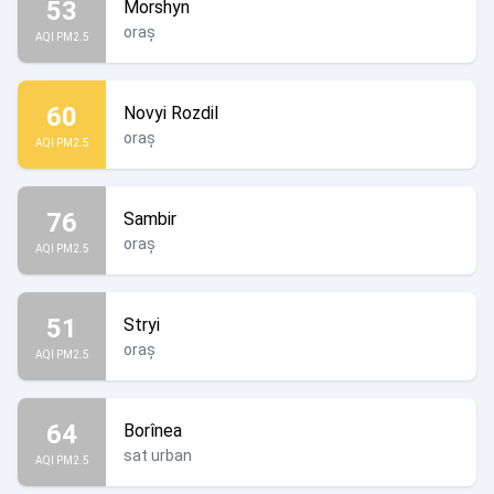
53
Morshyn
oraș
AQI PM2.5
60
Novyi Rozdil
oraș
AQI PM2.5
76
Sambir
oraș
AQI PM2.5
51
Stryi
oraș
AQI PM2.5
64
Borînea
sat urban
AQI PM2.5