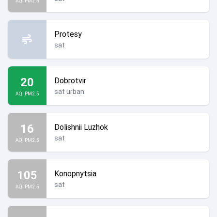
AQI PM2.5
Protesy
sat
20
Dobrotvir
sat urban
AQI PM2.5
16
Dolishnii Luzhok
sat
AQI PM2.5
105
Konopnytsia
sat
AQI PM2.5