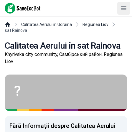
SaveEcoBot
Ope
Calitatea Aerului în Ucraina
Regiunea Liov
sat Rainova
Calitatea Aerului în sat Rainova
Khyrivska city community, Самбірський район, Regiunea
Liov
?
Fără Informații despre Calitatea Aerului