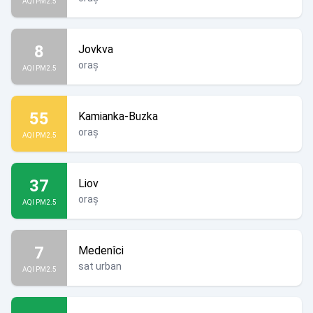
AQI PM2.5
8
Jovkva
oraș
AQI PM2.5
55
Kamianka-Buzka
oraș
AQI PM2.5
37
Liov
oraș
AQI PM2.5
7
Medenîci
sat urban
AQI PM2.5