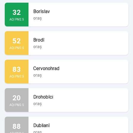
32
Borîslav
oraș
AQI PM2.5
52
Brodî
oraș
AQI PM2.5
83
Cervonohrad
oraș
AQI PM2.5
20
Drohobîci
oraș
AQI PM2.5
88
Dublianî
oraș