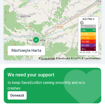
AQI PM2.5
87
с/д
162
0-50
97
51-100
2
101-150
1
151-200
0
201-300
0
301+
Răsfoiește Harta
06.08.2026, 11:00
©
Surse de Date
© SaveEcoBot
© CARTO
© OpenStreetMap
We need your support
to keep SaveEcoBot running smoothly and w/o
crashes
Donează