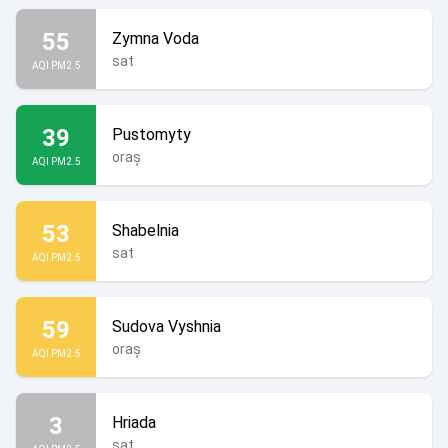
55
Zymna Voda
sat
AQI PM2.5
39
Pustomyty
oraș
AQI PM2.5
53
Shabelnia
sat
AQI PM2.5
59
Sudova Vyshnia
oraș
AQI PM2.5
3
Hriada
sat