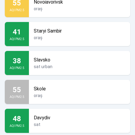
55
Novoiavorivsk
oraș
AQI PM2.5
41
Staryi Sambir
oraș
AQI PM2.5
38
Slavsko
sat urban
AQI PM2.5
55
Skole
oraș
AQI PM2.5
48
Davydiv
sat
AQI PM2.5