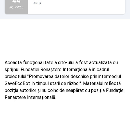
44
oraș
AQI PM2.5
Această funcționalitate a site-ului a fost actualizată cu
sprijinul Fundației Renaștere Internațională în cadrul
proiectului "Promovarea datelor deschise prin intermediul
SaveEcoBot în timpul stării de război". Materialul reflectă
poziția autorilor și nu coincide neapărat cu poziția Fundației
Renaștere Internațională.