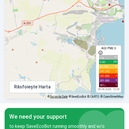
AQI PM2.5
97
с/д
235
0-50
18
51-100
0
101-150
0
151-200
0
201-300
0
301+
Răsfoiește Harta
08.08.2026, 15:00
©
Surse de Date
© SaveEcoBot
© CARTO
© OpenStreetMap
We need your support
to keep SaveEcoBot running smoothly and w/o