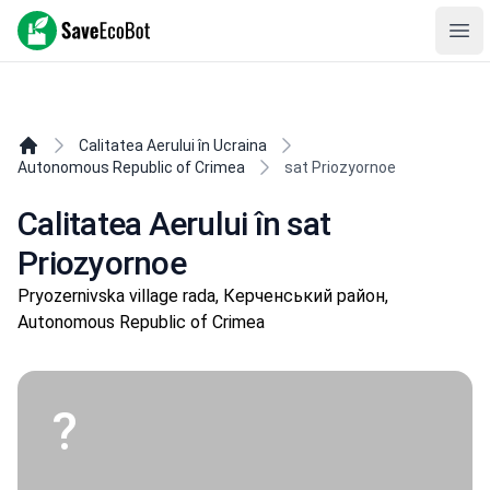
SaveEcoBot
Ope
Calitatea Aerului în Ucraina
Autonomous Republic of Crimea
sat Priozyornoe
Calitatea Aerului în sat
Priozyornoe
Pryozernivska village rada, Керченський район,
Autonomous Republic of Crimea
?