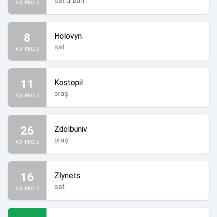
sat urban
AQI PM2.5
8
Holovyn
sat
AQI PM2.5
11
Kostopil
oraș
AQI PM2.5
26
Zdolbuniv
oraș
AQI PM2.5
16
Zlynets
sat
AQI PM2.5