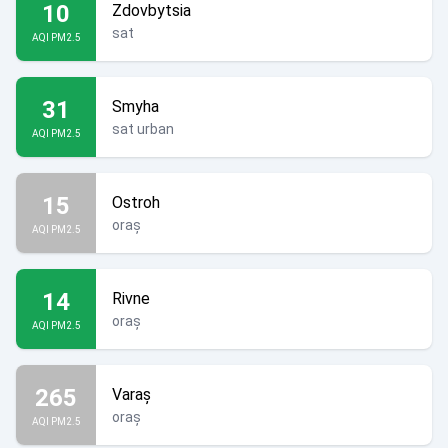
10
Zdovbytsia
sat
AQI PM2.5
31
Smyha
sat urban
AQI PM2.5
15
Ostroh
oraș
AQI PM2.5
14
Rivne
oraș
AQI PM2.5
265
Varaș
oraș
AQI PM2.5