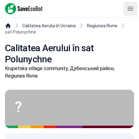
SaveEcoBot
Ope
Calitatea Aerului în Ucraina
Regiunea Rivne
sat Polunychne
Calitatea Aerului în sat
Polunychne
Krupetska village community, Дубенський район,
Regiunea Rivne
?