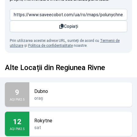
Copiați
Prin utilizarea acestei adrese URL, sunteți de acord cu
Termenii de
utilizare
și
Politica de confidențialitate
noastre.
Alte Locații din Regiunea Rivne
9
Dubno
oraș
AQI PM2.5
12
Rokytne
sat
AQI PM2.5