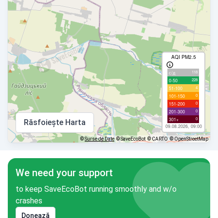
AQI PM2.5
118
с/д
228
0-50
4
51-100
0
101-150
0
151-200
0
201-300
0
301+
Răsfoiește Harta
09.08.2026, 09:00
©
Surse de Date
© SaveEcoBot
© CARTO
© OpenStreetMap
We need your support
to keep SaveEcoBot running smoothly and w/o
crashes
Donează