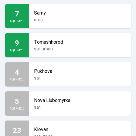
7
Sarny
oraș
AQI PM2.5
9
Tomashhorod
sat urban
AQI PM2.5
4
Pukhova
sat
AQI PM2.5
5
Nova Liubomyrka
sat
AQI PM2.5
23
Klevan