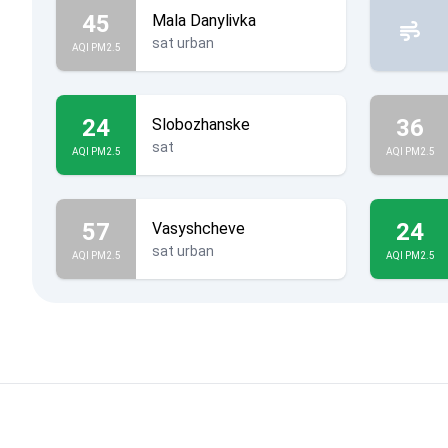
45
Mala Danylivka
sat urban
AQI PM2.5
24
36
Slobozhanske
sat
AQI PM2.5
AQI PM2.5
57
24
Vasyshcheve
sat urban
AQI PM2.5
AQI PM2.5