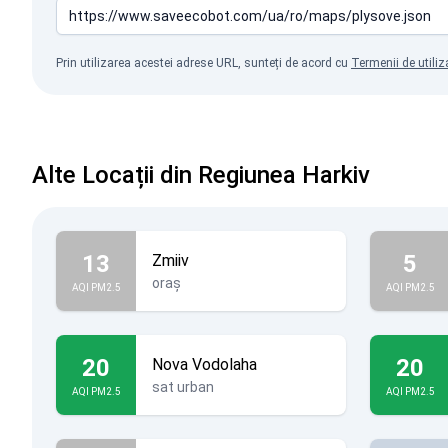
Prin utilizarea acestei adrese URL, sunteți de acord cu
Termenii de utiliz
Alte Locații din Regiunea Harkiv
13
5
Zmiiv
oraș
AQI PM2.5
AQI PM2.5
20
20
Nova Vodolaha
sat urban
AQI PM2.5
AQI PM2.5