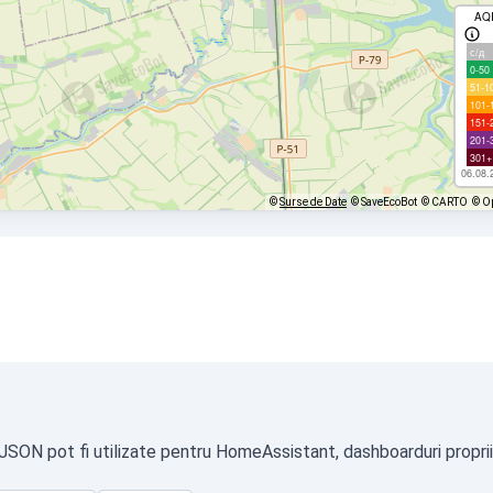
AQ
с/д
0-50
51-1
101-
151-
201-
301+
06.08.
©
Surse de Date
© SaveEcoBot
© CARTO
© O
 JSON pot fi utilizate pentru HomeAssistant, dashboarduri proprii