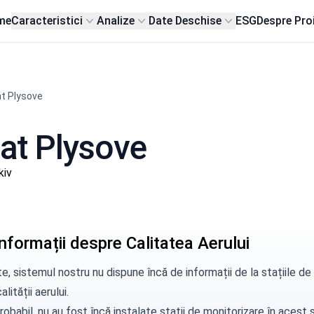
me
Caracteristici
Analize
Date Deschise
ESG
Despre Pro
t Plysove
sat Plysove
kiv
nformații despre Calitatea Aerului
e, sistemul nostru nu dispune încă de informații de la stațiile 
alității aerului.
robabil, nu au fost încă instalate stații de monitorizare în aces