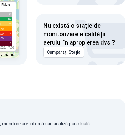
I PM2.5
86
192
69
00
Nu există o stație de
1
150
monitorizare a calității
0
200
1
300
aerului în apropierea dvs.?
0
2026, 17:00
Cumpărați Stația
penStreetMap
, monitorizare internă sau analiză punctuală.