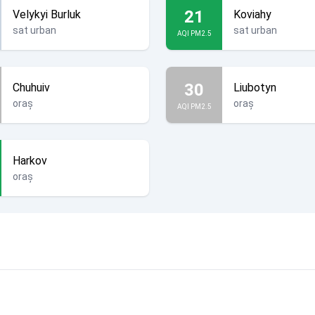
21
Velykyi Burluk
Koviahy
sat urban
sat urban
AQI PM2.5
30
Chuhuiv
Liubotyn
oraș
oraș
AQI PM2.5
Harkov
oraș