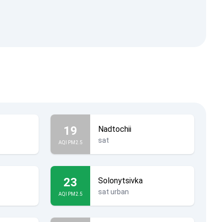
19
Nadtochii
sat
AQI PM2.5
23
Solonytsivka
sat urban
AQI PM2.5