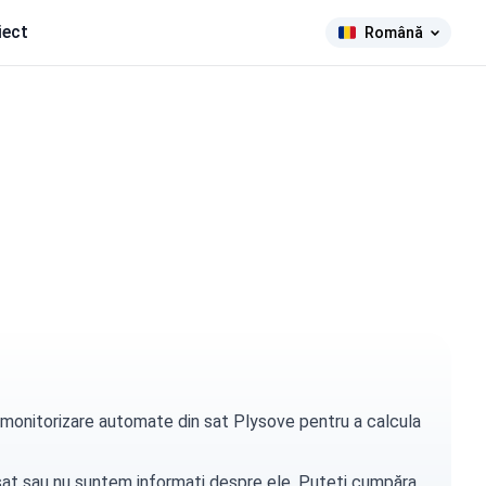
iect
Română
de monitorizare automate din sat Plysove pentru a calcula
t sat sau nu suntem informați despre ele. Puteți
cumpăra