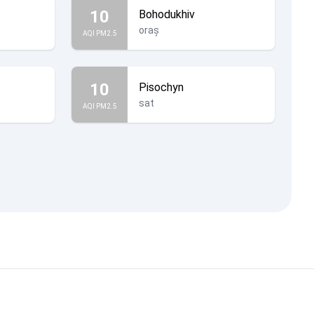
10
Bohodukhiv
oraș
AQI PM2.5
10
Pisochyn
sat
AQI PM2.5