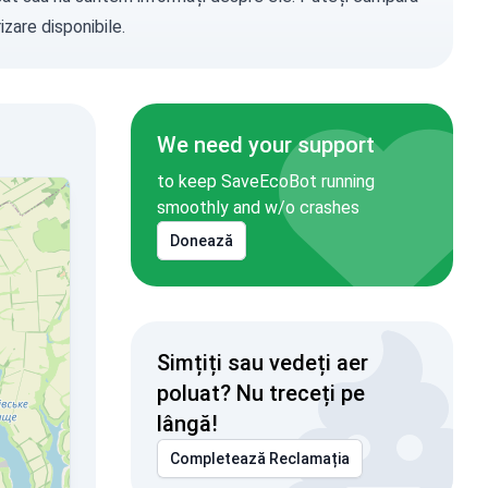
zare disponibile.
We need your support
to keep SaveEcoBot running
smoothly and w/o crashes
Donează
Simțiți sau vedeți aer
poluat? Nu treceți pe
lângă!
Completează Reclamația