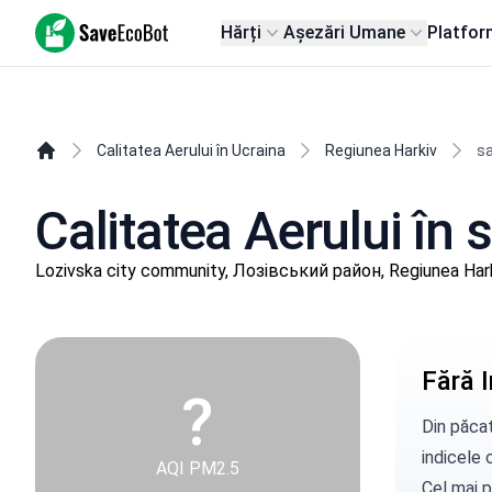
SaveEcoBot
Hărți
Așezări Umane
Platfor
Calitatea Aerului în Ucraina
Regiunea Harkiv
sa
Calitatea Aerului în 
Lozivska city community, Лозівський район, Regiunea Har
Fără I
?
Din păcat
indicele c
AQI PM2.5
Cel mai p