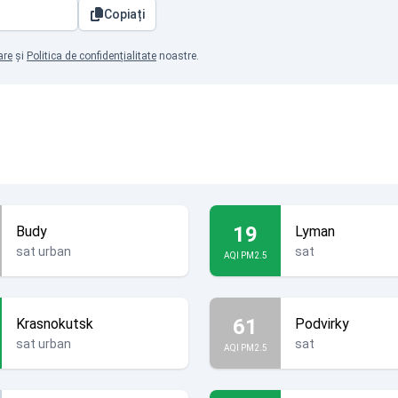
Copiați
are
și
Politica de confidențialitate
noastre.
19
Budy
Lyman
sat urban
sat
AQI PM2.5
61
Krasnokutsk
Podvirky
sat urban
sat
AQI PM2.5