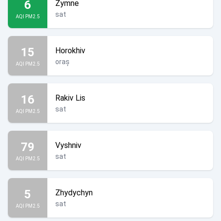
6
Zymne
sat
AQI PM2.5
15
Horokhiv
oraș
AQI PM2.5
16
Rakiv Lis
sat
AQI PM2.5
79
Vyshniv
sat
AQI PM2.5
5
Zhydychyn
sat
AQI PM2.5