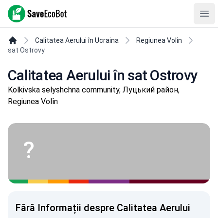
SaveEcoBot
Ope
Calitatea Aerului în Ucraina
Regiunea Volîn
sat Ostrovy
Calitatea Aerului în sat Ostrovy
Kolkivska selyshchna community, Луцький район,
Regiunea Volîn
?
Fără Informații despre Calitatea Aerului