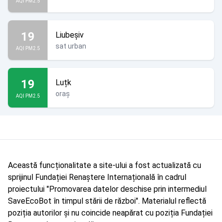
AQI PM2.5
19
Liubeșiv
sat urban
AQI PM2.5
19
Luțk
oraș
AQI PM2.5
Această funcționalitate a site-ului a fost actualizată cu
sprijinul Fundației Renaștere Internațională în cadrul
proiectului "Promovarea datelor deschise prin intermediul
SaveEcoBot în timpul stării de război". Materialul reflectă
poziția autorilor și nu coincide neapărat cu poziția Fundației