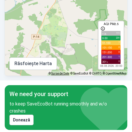
AQI PM2.5
111
с/д
231
0-50
7
51-100
0
101-150
0
151-200
1
201-300
0
301+
Răsfoiește Harta
08.08.2026, 20:00
©
Surse de Date
© SaveEcoBot
© CARTO
© OpenStreetMap
We need your support
to keep SaveEcoBot running smoothly and w/o
crashes
Donează