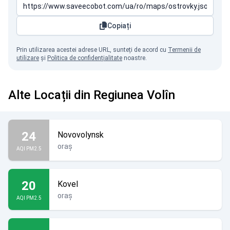
Copiați
Prin utilizarea acestei adrese URL, sunteți de acord cu
Termenii de
utilizare
și
Politica de confidențialitate
noastre.
Alte Locații din Regiunea Volîn
24
Novovolynsk
oraș
AQI PM2.5
20
Kovel
oraș
AQI PM2.5