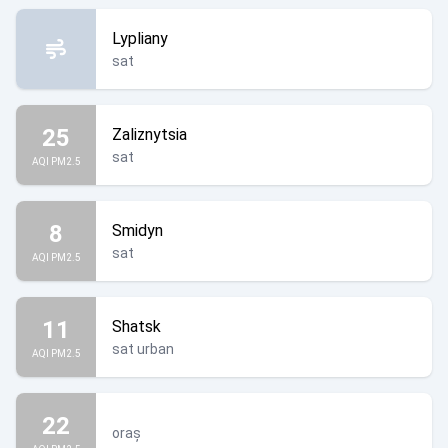
Lypliany
sat
25
Zaliznytsia
sat
AQI PM2.5
8
Smidyn
sat
AQI PM2.5
11
Shatsk
sat urban
AQI PM2.5
22
oraș