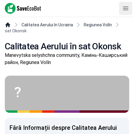
SaveEcoBot
Ope
Calitatea Aerului în Ucraina
Regiunea Volîn
sat Okonsk
Calitatea Aerului în sat Okonsk
Manevytska selyshchna community, Камінь-Каширський
район, Regiunea Volîn
?
Fără Informații despre Calitatea Aerului