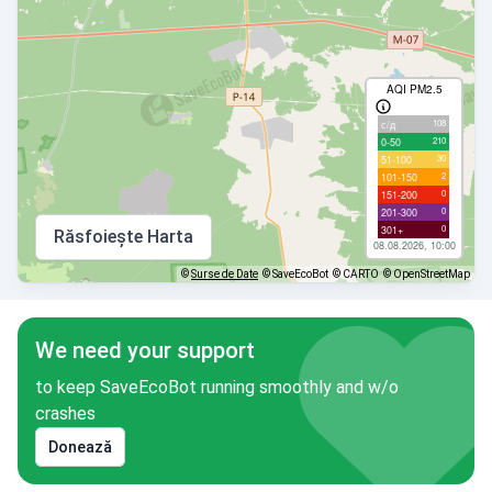
AQI PM2.5
108
с/д
210
0-50
30
51-100
2
101-150
0
151-200
0
201-300
0
301+
Răsfoiește Harta
08.08.2026, 10:00
©
Surse de Date
© SaveEcoBot
© CARTO
© OpenStreetMap
We need your support
to keep SaveEcoBot running smoothly and w/o
crashes
Donează