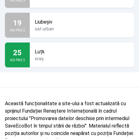
AQI PM2.5
19
Liubeșiv
sat urban
AQI PM2.5
25
Luțk
oraș
AQI PM2.5
Această funcționalitate a site-ului a fost actualizată cu
sprijinul Fundației Renaștere Internațională în cadrul
proiectului "Promovarea datelor deschise prin intermediul
SaveEcoBot în timpul stării de război". Materialul reflectă
poziția autorilor și nu coincide neapărat cu poziția Fundației