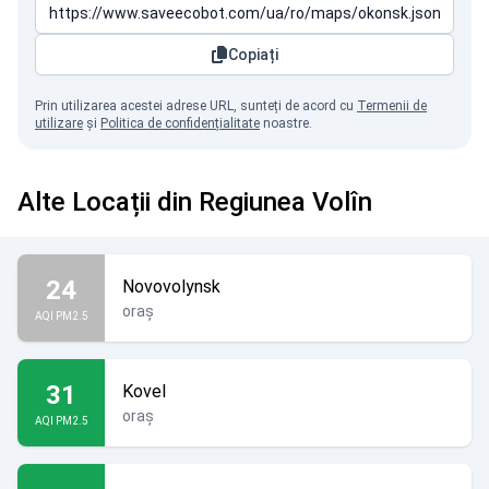
Copiați
Prin utilizarea acestei adrese URL, sunteți de acord cu
Termenii de
utilizare
și
Politica de confidențialitate
noastre.
Alte Locații din Regiunea Volîn
24
Novovolynsk
oraș
AQI PM2.5
31
Kovel
oraș
AQI PM2.5