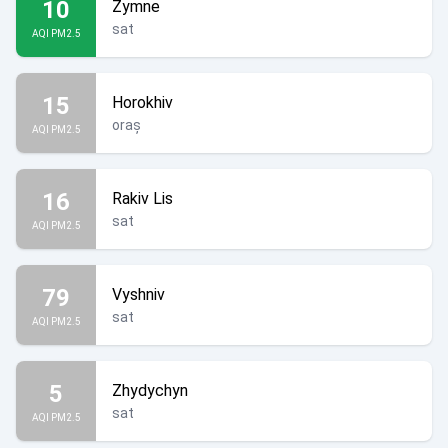
10
Zymne
sat
AQI PM2.5
15
Horokhiv
oraș
AQI PM2.5
16
Rakiv Lis
sat
AQI PM2.5
79
Vyshniv
sat
AQI PM2.5
5
Zhydychyn
sat
AQI PM2.5