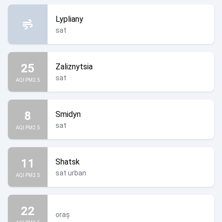
Lypliany
sat
25
Zaliznytsia
sat
AQI PM2.5
8
Smidyn
sat
AQI PM2.5
11
Shatsk
sat urban
AQI PM2.5
22
oraș