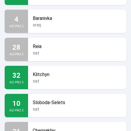
4
Baranivka
oraș
AQI PM2.5
28
Reia
sat
AQI PM2.5
32
Klitchyn
sat
AQI PM2.5
10
Sloboda-Selets
sat
AQI PM2.5
Cherniakhiv