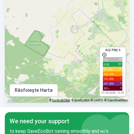
AQI PM2.5
83
с/д
187
0-50
77
51-100
1
101-150
1
151-200
0
201-300
0
301+
Răsfoiește Harta
07.08.2026, 12:00
©
Surse de Date
© SaveEcoBot
© CARTO
© OpenStreetMap
We need your support
to keep SaveEcoBot running smoothly and w/o