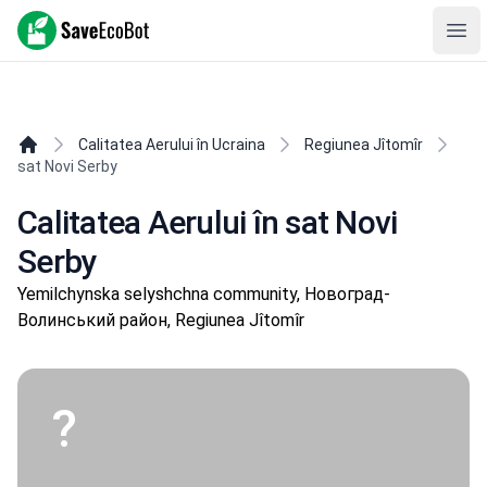
SaveEcoBot
Ope
Calitatea Aerului în Ucraina
Regiunea Jîtomîr
sat Novi Serby
Calitatea Aerului în sat Novi
Serby
Yemilchynska selyshchna community, Новоград-
Волинський район, Regiunea Jîtomîr
?