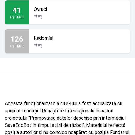
41
Ovruci
oraș
AQI PM2.5
126
Radomîșl
oraș
AQI PM2.5
Această funcționalitate a site-ului a fost actualizată cu
sprijinul Fundației Renaștere Internațională în cadrul
proiectului "Promovarea datelor deschise prin intermediul
SaveEcoBot în timpul stării de război". Materialul reflectă
poziția autorilor și nu coincide neapărat cu poziția Fundației