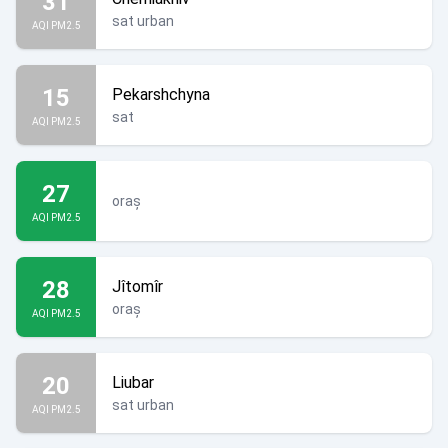
31
sat urban
AQI PM2.5
15
Pekarshchyna
sat
AQI PM2.5
27
oraș
AQI PM2.5
28
Jîtomîr
oraș
AQI PM2.5
20
Liubar
sat urban
AQI PM2.5