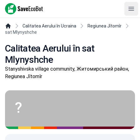
SaveEcoBot
Ope
Calitatea Aerului în Ucraina
Regiunea Jîtomîr
sat Mlynyshche
Calitatea Aerului în sat
Mlynyshche
Stanyshivska village community, Житомирський район,
Regiunea Jîtomîr
?