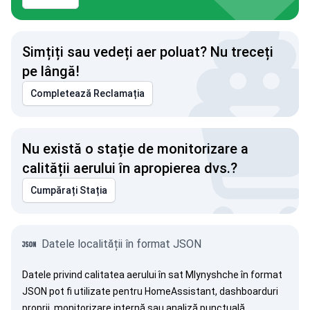
Simțiți sau vedeți aer poluat? Nu treceți
pe lângă!
Completează Reclamația
Nu există o stație de monitorizare a
calității aerului în apropierea dvs.?
Cumpărați Stația
Datele localității în format JSON
Datele privind calitatea aerului în sat Mlynyshche în format
JSON pot fi utilizate pentru HomeAssistant, dashboarduri
proprii, monitorizare internă sau analiză punctuală.