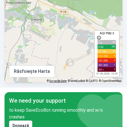
AQI PM2.5
80
с/д
205
0-50
63
51-100
0
101-150
0
151-200
1
201-300
0
301+
Răsfoiește Harta
07.08.2026, 15:00
©
Surse de Date
© SaveEcoBot
© CARTO
© OpenStreetMap
We need your support
to keep SaveEcoBot running smoothly and w/o
crashes
Donează