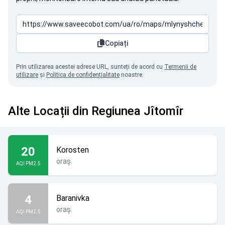
Copiați
Prin utilizarea acestei adrese URL, sunteți de acord cu
Termenii de
utilizare
și
Politica de confidențialitate
noastre.
Alte Locații din Regiunea Jîtomîr
20
Korosten
oraș
AQI PM2.5
4
Baranivka
oraș
AQI PM2.5