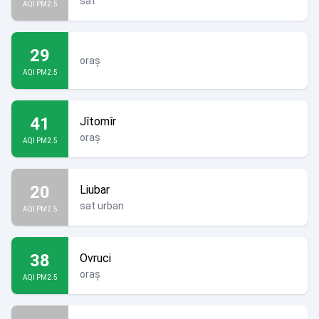
sat
AQI PM2.5
29
oraș
AQI PM2.5
41
Jîtomîr
oraș
AQI PM2.5
20
Liubar
sat urban
AQI PM2.5
38
Ovruci
oraș
AQI PM2.5