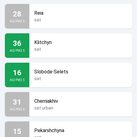
28
Reia
sat
AQI PM2.5
36
Klitchyn
sat
AQI PM2.5
16
Sloboda-Selets
sat
AQI PM2.5
31
Cherniakhiv
sat urban
AQI PM2.5
15
Pekarshchyna