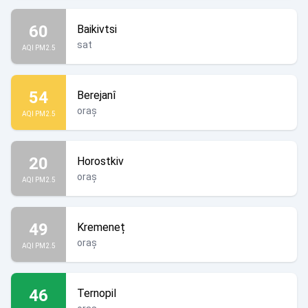
60
Baikivtsi
sat
AQI PM2.5
54
Berejanî
oraș
AQI PM2.5
20
Horostkiv
oraș
AQI PM2.5
49
Kremeneț
oraș
AQI PM2.5
46
Ternopil