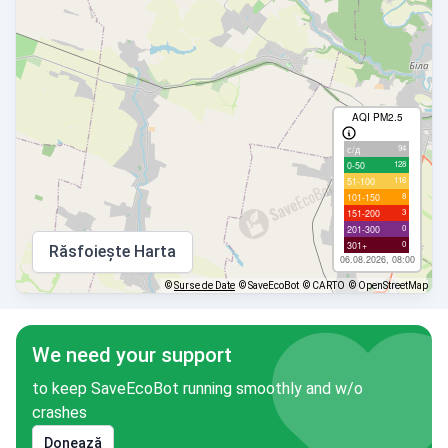
AQI PM2.5
94
с/д
128
0-50
116
51-100
8
101-150
3
151-200
0
201-300
0
301+
Răsfoiește Harta
06.08.2026, 08:00
©
Surse de Date
© SaveEcoBot
© CARTO
© OpenStreetMap
We need your support
to keep SaveEcoBot running smoothly and w/o
crashes
Donează