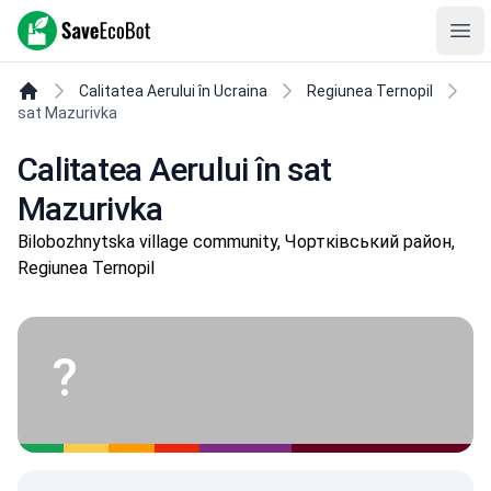
SaveEcoBot
Ope
Calitatea Aerului în Ucraina
Regiunea Ternopil
sat Mazurivka
Calitatea Aerului în sat
Mazurivka
Bilobozhnytska village community, Чортківський район,
Regiunea Ternopil
?