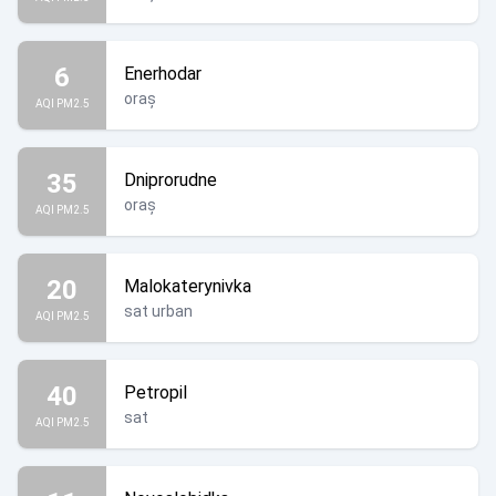
6
Enerhodar
oraș
AQI PM2.5
35
Dniprorudne
oraș
AQI PM2.5
20
Malokaterynivka
sat urban
AQI PM2.5
40
Petropil
sat
AQI PM2.5