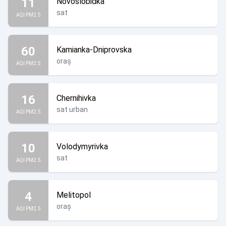
11
Novoslobidka
sat
AQI PM2.5
60
Kamianka-Dniprovska
oraș
AQI PM2.5
16
Chernihivka
sat urban
AQI PM2.5
10
Volodymyrivka
sat
AQI PM2.5
4
Melitopol
oraș
AQI PM2.5