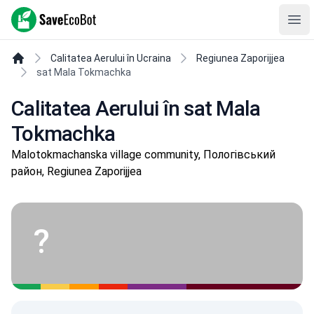
SaveEcoBot
Ope
Calitatea Aerului în Ucraina
Regiunea Zaporijjea
sat Mala Tokmachka
Calitatea Aerului în sat Mala
Tokmachka
Malotokmachanska village community, Пологівський
район, Regiunea Zaporijjea
?