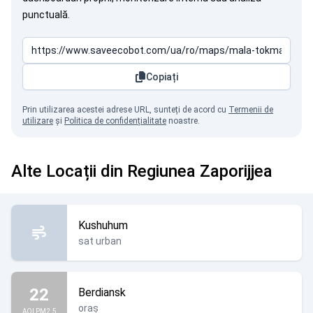
punctuală.
Copiați
Prin utilizarea acestei adrese URL, sunteți de acord cu
Termenii de
utilizare
și
Politica de confidențialitate
noastre.
Alte Locații din Regiunea Zaporijjea
Kushuhum
sat urban
22
Berdiansk
oraș
AQI PM2.5