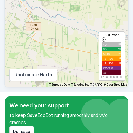
AQI PM2.5
93
с/д
145
0-50
104
51-100
5
101-150
0
151-200
1
201-300
1
301+
Răsfoiește Harta
07.08.2026, 02:00
©
Surse de Date
© SaveEcoBot
© CARTO
© OpenStreetMap
We need your support
to keep SaveEcoBot running smoothly and w/o
crashes
Donează