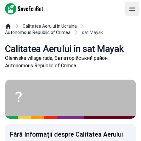
SaveEcoBot
Ope
Calitatea Aerului în Ucraina
Autonomous Republic of Crimea
sat Mayak
Calitatea Aerului în sat Mayak
Olenivska village rada, Євпаторійський район,
Autonomous Republic of Crimea
?
Fără Informații despre Calitatea Aerului