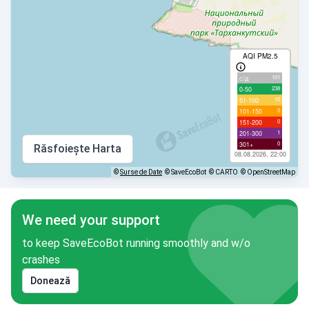
AQI PM2.5
101
с/д
238
0-50
10
51-100
0
101-150
0
151-200
1
201-300
0
301+
Răsfoiește Harta
08.08.2026, 22:00
©
Surse de Date
© SaveEcoBot
© CARTO
© OpenStreetMap
We need your support
to keep SaveEcoBot running smoothly and w/o
crashes
Donează