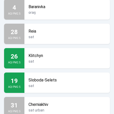
4
Baranivka
oraș
AQI PM2.5
28
Reia
sat
AQI PM2.5
26
Klitchyn
sat
AQI PM2.5
19
Sloboda-Selets
sat
AQI PM2.5
31
Cherniakhiv
sat urban
AQI PM2.5