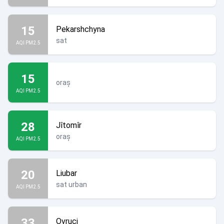
15
Pekarshchyna
sat
AQI PM2.5
15
oraș
AQI PM2.5
28
Jîtomîr
oraș
AQI PM2.5
20
Liubar
sat urban
AQI PM2.5
33
Ovruci