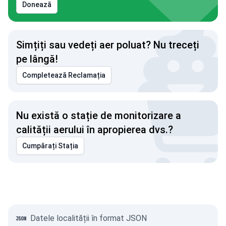
Donează
Simțiți sau vedeți aer poluat? Nu treceți
pe lângă!
Completează Reclamația
Nu există o stație de monitorizare a
calității aerului în apropierea dvs.?
Cumpărați Stația
Datele localității în format JSON