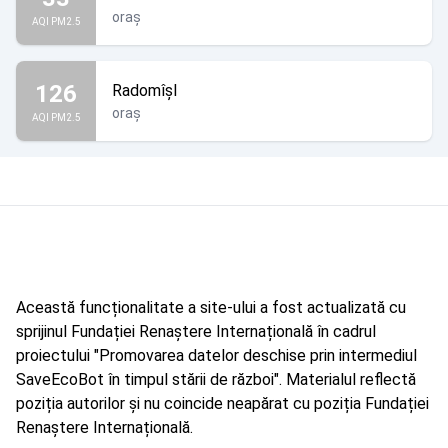
oraș
AQI PM2.5
126
Radomîșl
oraș
AQI PM2.5
Această funcționalitate a site-ului a fost actualizată cu
sprijinul Fundației Renaștere Internațională în cadrul
proiectului "Promovarea datelor deschise prin intermediul
SaveEcoBot în timpul stării de război". Materialul reflectă
poziția autorilor și nu coincide neapărat cu poziția Fundației
Renaștere Internațională.