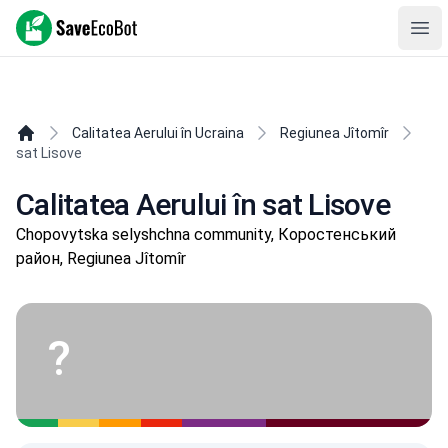
SaveEcoBot
Ope
Calitatea Aerului în Ucraina
Regiunea Jîtomîr
sat Lisove
Calitatea Aerului în sat Lisove
Chopovytska selyshchna community, Коростенський
район, Regiunea Jîtomîr
?