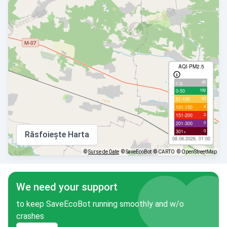
AQI PM2.5
89
с/д
192
0-50
63
51-100
4
101-150
2
151-200
0
201-300
0
301+
Răsfoiește Harta
08.08.2026, 01:00
©
Surse de Date
© SaveEcoBot
© CARTO
© OpenStreetMap
We need your support
to keep SaveEcoBot running smoothly and w/o
crashes