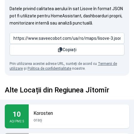
Datele privind calitatea aerului în sat Lisove în format JSON
pot fi utilizate pentru HomeAssistant, dashboarduri proprii,
monitorizare internă sau analiză punctuală.
Copiați
Prin utilizarea acestei adrese URL, sunteți de acord cu
Termenii de
utilizare
și
Politica de confidențialitate
noastre.
Alte Locații din Regiunea Jîtomîr
10
Korosten
oraș
AQI PM2.5