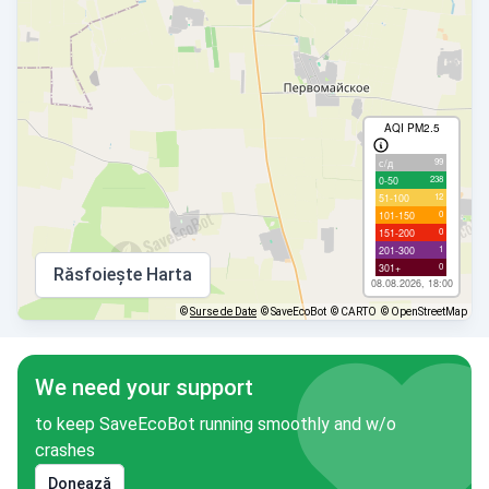
AQI PM2.5
99
с/д
238
0-50
12
51-100
0
101-150
0
151-200
1
201-300
0
301+
Răsfoiește Harta
08.08.2026, 18:00
©
Surse de Date
© SaveEcoBot
© CARTO
© OpenStreetMap
We need your support
to keep SaveEcoBot running smoothly and w/o
crashes
Donează