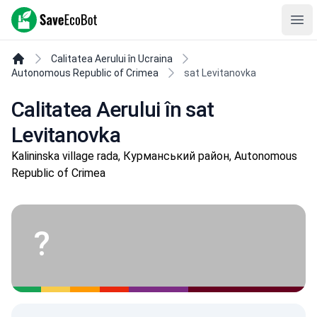
SaveEcoBot
Ope
Calitatea Aerului în Ucraina
Autonomous Republic of Crimea
sat Levitanovka
Calitatea Aerului în sat
Levitanovka
Kalininska village rada, Курманський район, Autonomous
Republic of Crimea
?