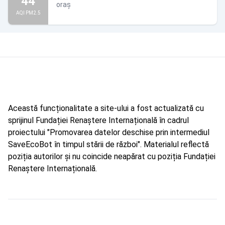
44
oraș
AQI PM2.5
Această funcționalitate a site-ului a fost actualizată cu
sprijinul Fundației Renaștere Internațională în cadrul
proiectului "Promovarea datelor deschise prin intermediul
SaveEcoBot în timpul stării de război". Materialul reflectă
poziția autorilor și nu coincide neapărat cu poziția Fundației
Renaștere Internațională.