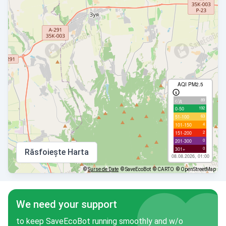
AQI PM2.5
89
с/д
192
0-50
63
51-100
4
101-150
2
151-200
0
201-300
0
301+
Răsfoiește Harta
08.08.2026, 01:00
©
Surse de Date
© SaveEcoBot
© CARTO
© OpenStreetMap
We need your support
to keep SaveEcoBot running smoothly and w/o