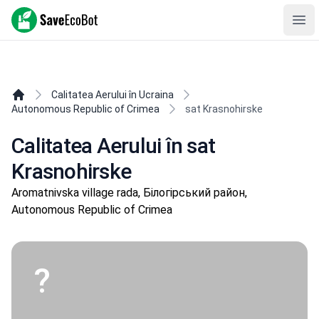
SaveEcoBot
Ope
Calitatea Aerului în Ucraina
Autonomous Republic of Crimea
sat Krasnohirske
Calitatea Aerului în sat
Crimeea este Ucraina!
Krasnohirske
Aromatnivska village rada, Білогірський район,
Autonomous Republic of Crimea
?