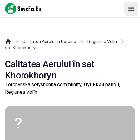
SaveEcoBot
Ope
Calitatea Aerului în Ucraina
Regiunea Volîn
sat Khorokhoryn
Calitatea Aerului în sat
Khorokhoryn
Torchynska selyshchna community, Луцький район,
Regiunea Volîn
?