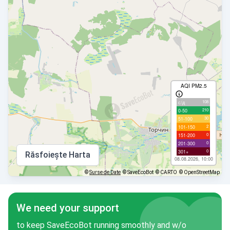
AQI PM2.5
108
с/д
210
0-50
30
51-100
2
101-150
0
151-200
0
201-300
0
301+
Răsfoiește Harta
08.08.2026, 10:00
©
Surse de Date
© SaveEcoBot
© CARTO
© OpenStreetMap
We need your support
to keep SaveEcoBot running smoothly and w/o