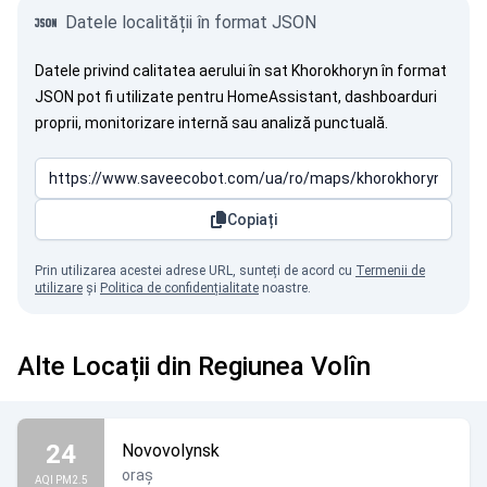
Datele localității în format JSON
Datele privind calitatea aerului în sat Khorokhoryn în format
JSON pot fi utilizate pentru HomeAssistant, dashboarduri
proprii, monitorizare internă sau analiză punctuală.
Copiați
Prin utilizarea acestei adrese URL, sunteți de acord cu
Termenii de
utilizare
și
Politica de confidențialitate
noastre.
Alte Locații din Regiunea Volîn
24
Novovolynsk
oraș
AQI PM2.5