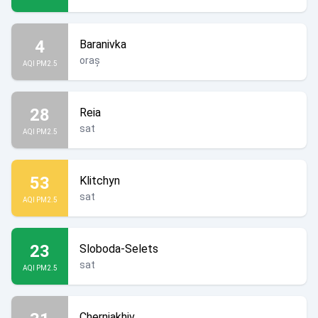
4
Baranivka
oraș
AQI PM2.5
28
Reia
sat
AQI PM2.5
53
Klitchyn
sat
AQI PM2.5
23
Sloboda-Selets
sat
AQI PM2.5
Cherniakhiv