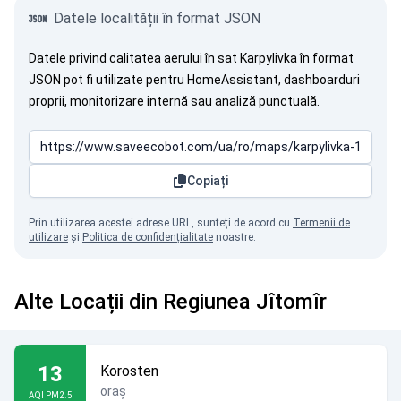
Datele localității în format JSON
Datele privind calitatea aerului în sat Karpylivka în format
JSON pot fi utilizate pentru HomeAssistant, dashboarduri
proprii, monitorizare internă sau analiză punctuală.
Copiați
Prin utilizarea acestei adrese URL, sunteți de acord cu
Termenii de
utilizare
și
Politica de confidențialitate
noastre.
Alte Locații din Regiunea Jîtomîr
13
Korosten
oraș
AQI PM2.5