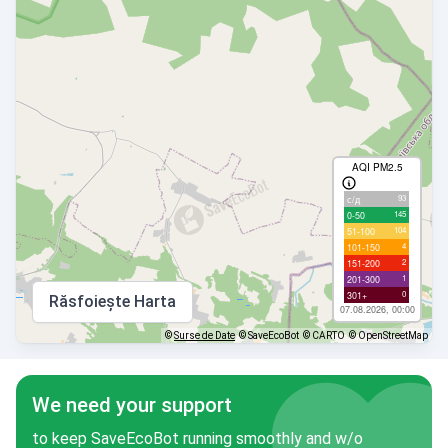
AQI PM2.5
93
с/д
145
0-50
104
51-100
4
101-150
2
151-200
1
201-300
0
301+
Răsfoiește Harta
07.08.2026, 00:00
©
Surse de Date
© SaveEcoBot
© CARTO
© OpenStreetMap
We need your support
to keep SaveEcoBot running smoothly and w/o