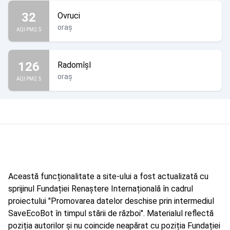
32
Ovruci
oraș
AQI PM2.5
126
Radomîșl
oraș
AQI PM2.5
Această funcționalitate a site-ului a fost actualizată cu
sprijinul Fundației Renaștere Internațională în cadrul
proiectului "Promovarea datelor deschise prin intermediul
SaveEcoBot în timpul stării de război". Materialul reflectă
poziția autorilor și nu coincide neapărat cu poziția Fundației