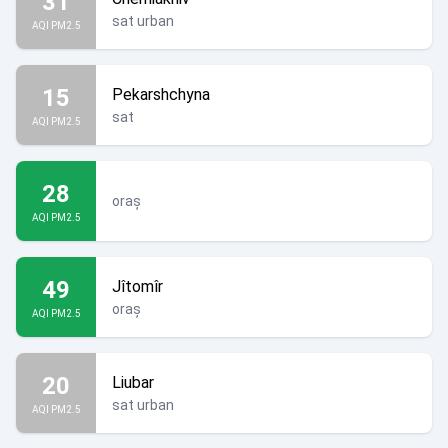
31
sat urban
AQI PM2.5
15
Pekarshchyna
sat
AQI PM2.5
28
oraș
AQI PM2.5
49
Jîtomîr
oraș
AQI PM2.5
20
Liubar
sat urban
AQI PM2.5