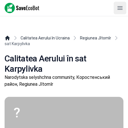
SaveEcoBot
Ope
Calitatea Aerului în Ucraina
Regiunea Jîtomîr
sat Karpylivka
Calitatea Aerului în sat
Karpylivka
Narodytska selyshchna community, Коростенський
район, Regiunea Jîtomîr
?