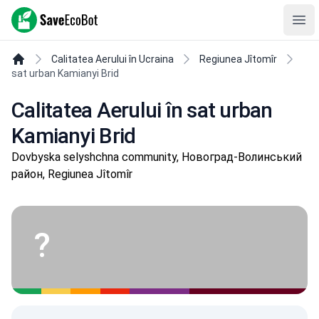
SaveEcoBot
Ope
Calitatea Aerului în Ucraina
Regiunea Jîtomîr
sat urban Kamianyi Brid
Calitatea Aerului în sat urban
Kamianyi Brid
Dovbyska selyshchna community, Новоград-Волинський
район, Regiunea Jîtomîr
?