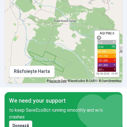
AQI PM2.5
97
с/д
236
0-50
17
51-100
0
101-150
0
151-200
0
201-300
0
301+
Răsfoiește Harta
08.08.2026, 16:00
©
Surse de Date
© SaveEcoBot
© CARTO
© OpenStreetMap
We need your support
to keep SaveEcoBot running smoothly and w/o
crashes
Donează