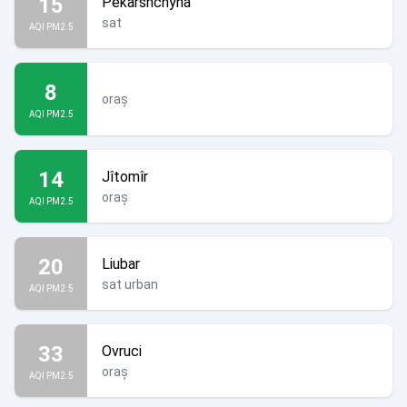
15
Pekarshchyna
sat
AQI PM2.5
8
oraș
AQI PM2.5
14
Jîtomîr
oraș
AQI PM2.5
20
Liubar
sat urban
AQI PM2.5
33
Ovruci
oraș
AQI PM2.5