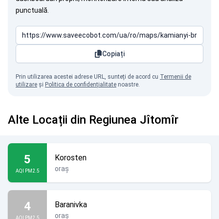
punctuală.
Copiați
Prin utilizarea acestei adrese URL, sunteți de acord cu
Termenii de
utilizare
și
Politica de confidențialitate
noastre.
Alte Locații din Regiunea Jîtomîr
5
Korosten
oraș
AQI PM2.5
4
Baranivka
oraș
AQI PM2.5