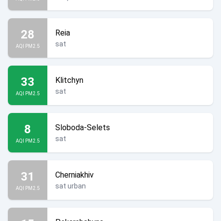
28
Reia
sat
AQI PM2.5
33
Klitchyn
sat
AQI PM2.5
8
Sloboda-Selets
sat
AQI PM2.5
31
Cherniakhiv
sat urban
AQI PM2.5