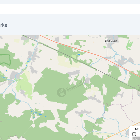
irka
AQ
с/д