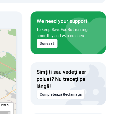
We need your support
to keep SaveEcoBot running
smoothly and w/o crashes
Donează
Simțiți sau vedeți aer
poluat? Nu treceți pe
lângă!
Completează Reclamația
I PM2.5
109