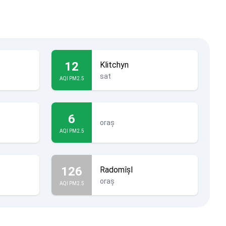
12
Klitchyn
sat
AQI PM2.5
6
oraș
AQI PM2.5
126
Radomîșl
oraș
AQI PM2.5