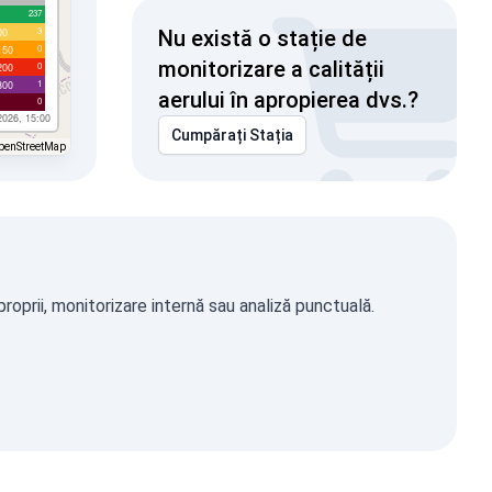
237
3
00
Nu există o stație de
0
150
monitorizare a calității
0
200
1
300
aerului în apropierea dvs.?
0
2026, 15:00
Cumpărați Stația
penStreetMap
oprii, monitorizare internă sau analiză punctuală.