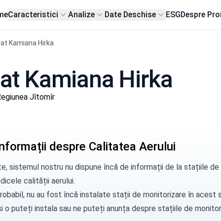
me
Caracteristici
Analize
Date Deschise
ESG
Despre Pro
at Kamiana Hirka
 sat Kamiana Hirka
egiunea Jîtomîr
nformații despre Calitatea Aerului
e, sistemul nostru nu dispune încă de informații de la stațiile 
dicele calității aerului.
robabil, nu au fost încă instalate stații de monitorizare în aces
i o puteți instala sau ne puteți
anunța
despre stațiile de monitori