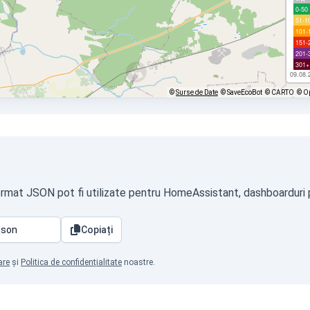
0-50
51-1
101-
151-
201-
301+
09.08.
©
Surse de Date
© SaveEcoBot
© CARTO
© O
format JSON pot fi utilizate pentru HomeAssistant, dashboarduri pr
Copiați
are
și
Politica de confidențialitate
noastre.