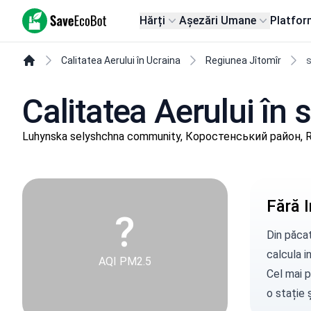
SaveEcoBot
Hărți
Așezări Umane
Platfor
Calitatea Aerului în Ucraina
Regiunea Jîtomîr
s
Calitatea Aerului în
Luhynska selyshchna community, Коростенський район, R
Fără I
?
Din păcat
calcula in
AQI PM2.5
Cel mai p
o stație
ș