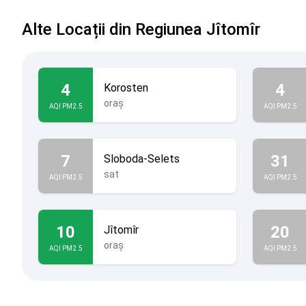
Alte Locații din Regiunea Jîtomîr
4
4
Korosten
oraș
AQI PM2.5
AQI PM2.5
7
31
Sloboda-Selets
sat
AQI PM2.5
AQI PM2.5
10
20
Jîtomîr
oraș
AQI PM2.5
AQI PM2.5