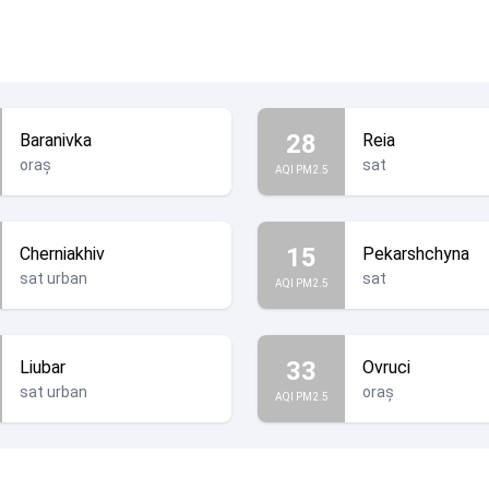
28
Baranivka
Reia
oraș
sat
AQI PM2.5
15
Cherniakhiv
Pekarshchyna
sat urban
sat
AQI PM2.5
33
Liubar
Ovruci
sat urban
oraș
AQI PM2.5