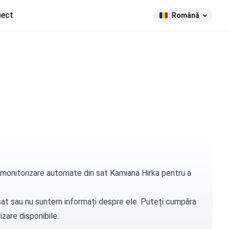
iect
Română
de monitorizare automate din sat Kamiana Hirka pentru a
t sat sau nu suntem informați despre ele. Puteți
cumpăra
zare disponibile.