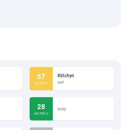
57
Klitchyn
sat
AQI PM2.5
28
oraș
AQI PM2.5