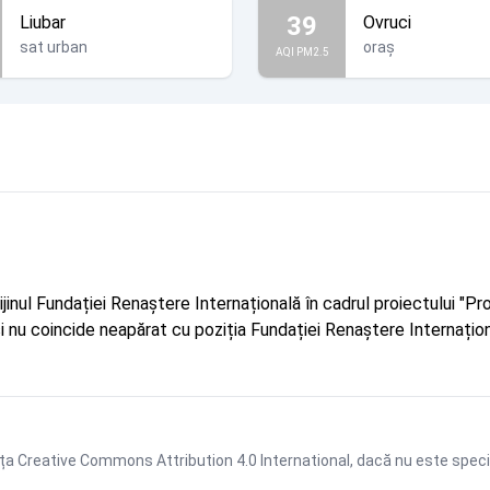
39
Liubar
Ovruci
sat urban
oraș
AQI PM2.5
rijinul Fundației Renaștere Internațională în cadrul proiectului 
r și nu coincide neapărat cu poziția Fundației Renaștere Internațion
ța Creative Commons Attribution 4.0 International
, dacă nu este speci