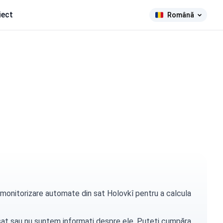
iect
Română
e monitorizare automate din sat Holovkî pentru a calcula
t sat sau nu suntem informați despre ele. Puteți
cumpăra