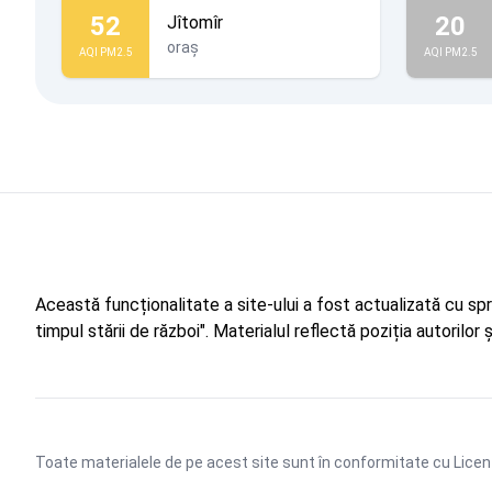
52
20
Jîtomîr
oraș
AQI PM2.5
AQI PM2.5
Această funcționalitate a site-ului a fost actualizată cu sp
timpul stării de război". Materialul reflectă poziția autorilo
Toate materialele de pe acest site sunt în conformitate cu
Licen