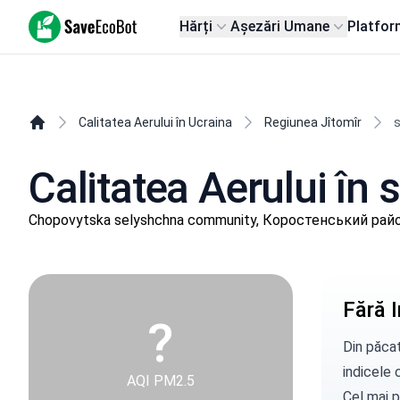
SaveEcoBot
Hărți
Așezări Umane
Platfor
Calitatea Aerului în Ucraina
Regiunea Jîtomîr
s
Calitatea Aerului în 
Chopovytska selyshchna community, Коростенський район
Fără I
?
Din păcat
indicele c
AQI PM2.5
Cel mai p