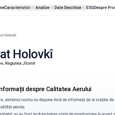
me
Caracteristici
Analize
Date Deschise
ESG
Despre Pro
at Holovkî
sat Holovkî
, Regiunea Jîtomîr
nformații despre Calitatea Aerului
e, sistemul nostru nu dispune încă de informații de la stațiile d
alității aerului.
robabil, nu au fost încă instalate stații de monitorizare în aces