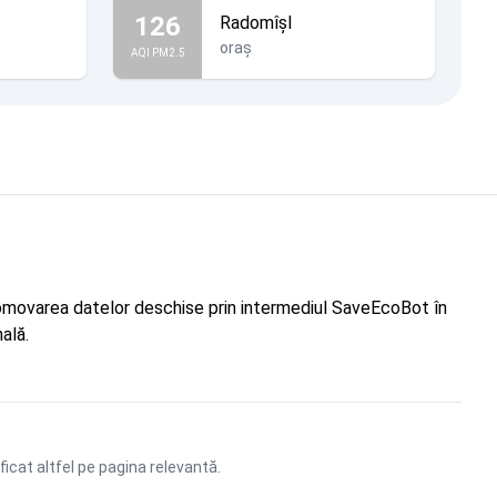
126
Radomîșl
oraș
AQI PM2.5
"Promovarea datelor deschise prin intermediul SaveEcoBot în
ală.
ficat altfel pe pagina relevantă.