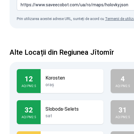
Prin utilizarea acestei adrese URL, sunteți de acord cu
Termenii de utiliz
Alte Locații din Regiunea Jîtomîr
12
4
Korosten
oraș
AQI PM2.5
AQI PM2.5
32
31
Sloboda-Selets
sat
AQI PM2.5
AQI PM2.5