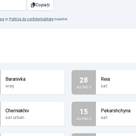
Copiați
are
și
Politica de confidențialitate
noastre.
28
Baranivka
Reia
oraș
sat
AQI PM2.5
15
Cherniakhiv
Pekarshchyna
sat urban
sat
AQI PM2.5