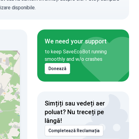
zare disponibile.
We need your support
to keep SaveEcoBot running
smoothly and w/o crashes
Donează
Simțiți sau vedeți aer
poluat? Nu treceți pe
lângă!
Completează Reclamația