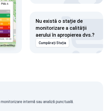
I PM2.5
110
125
101
00
Nu există o stație de
8
150
monitorizare a calității
5
200
0
300
aerului în apropierea dvs.?
0
2026, 05:00
Cumpărați Stația
penStreetMap
 monitorizare internă sau analiză punctuală.