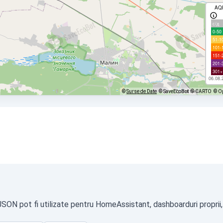
AQ
с/д
0-50
51-1
101-
151-
201-
301+
06.08.
©
Surse de Date
© SaveEcoBot
© CARTO
© O
 JSON pot fi utilizate pentru HomeAssistant, dashboarduri proprii,