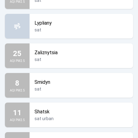
sat
AQI PM2.5
Lypliany
sat
25
Zaliznytsia
sat
AQI PM2.5
8
Smidyn
sat
AQI PM2.5
11
Shatsk
sat urban
AQI PM2.5