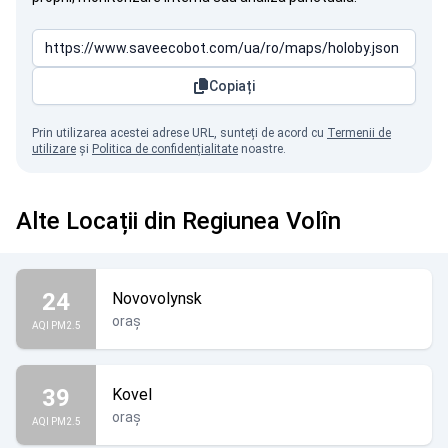
Copiați
Prin utilizarea acestei adrese URL, sunteți de acord cu
Termenii de
utilizare
și
Politica de confidențialitate
noastre.
Alte Locații din Regiunea Volîn
24
Novovolynsk
oraș
AQI PM2.5
39
Kovel
oraș
AQI PM2.5