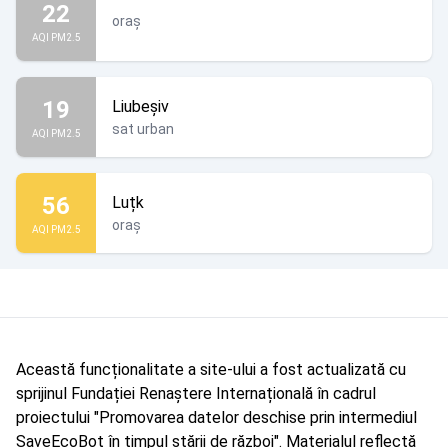
22
oraș
AQI PM2.5
19
Liubeșiv
sat urban
AQI PM2.5
56
Luțk
oraș
AQI PM2.5
Această funcționalitate a site-ului a fost actualizată cu
sprijinul Fundației Renaștere Internațională în cadrul
proiectului "Promovarea datelor deschise prin intermediul
SaveEcoBot în timpul stării de război". Materialul reflectă