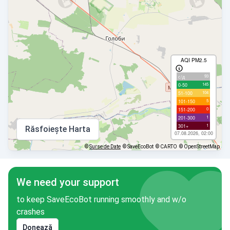
AQI PM2.5
93
с/д
145
0-50
104
51-100
5
101-150
0
151-200
1
201-300
1
301+
Răsfoiește Harta
07.08.2026, 02:00
©
Surse de Date
© SaveEcoBot
© CARTO
© OpenStreetMap
We need your support
to keep SaveEcoBot running smoothly and w/o
crashes
Donează