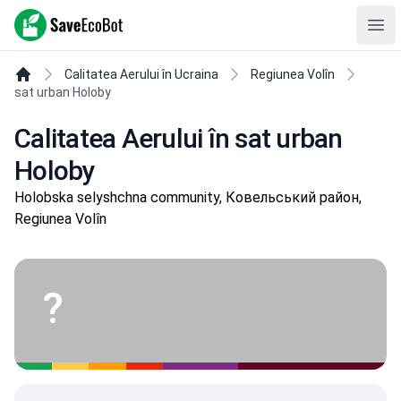
SaveEcoBot
Ope
Calitatea Aerului în Ucraina
Regiunea Volîn
sat urban Holoby
Calitatea Aerului în sat urban
Holoby
Holobska selyshchna community, Ковельський район,
Regiunea Volîn
?