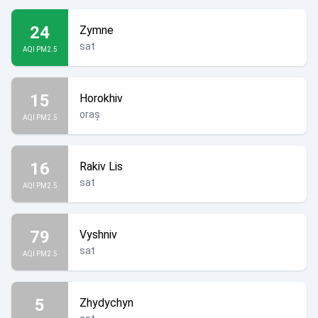
24
Zymne
sat
AQI PM2.5
15
Horokhiv
oraș
AQI PM2.5
16
Rakiv Lis
sat
AQI PM2.5
79
Vyshniv
sat
AQI PM2.5
5
Zhydychyn