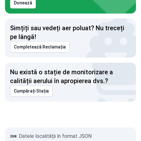
Donează
Simțiți sau vedeți aer poluat? Nu treceți
pe lângă!
Completează Reclamația
Nu există o stație de monitorizare a
calității aerului în apropierea dvs.?
Cumpărați Stația
Datele localității în format JSON