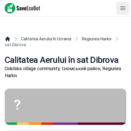
SaveEcoBot
Ope
Calitatea Aerului în Ucraina
Regiunea Harkiv
sat Dibrova
Calitatea Aerului în sat Dibrova
Oskilska village community, Ізюмський район, Regiunea
Harkiv
?