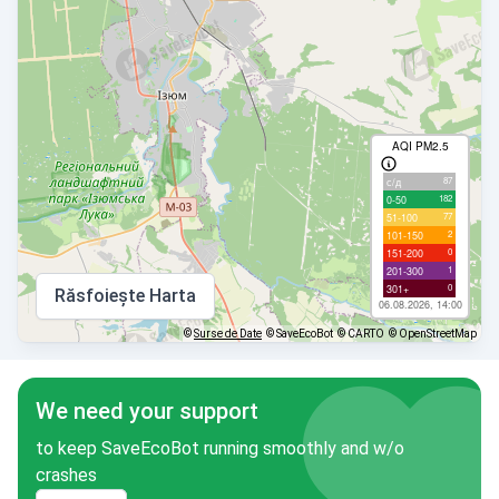
AQI PM2.5
87
с/д
182
0-50
77
51-100
2
101-150
0
151-200
1
201-300
0
301+
Răsfoiește Harta
06.08.2026, 14:00
©
Surse de Date
© SaveEcoBot
© CARTO
© OpenStreetMap
We need your support
to keep SaveEcoBot running smoothly and w/o
crashes