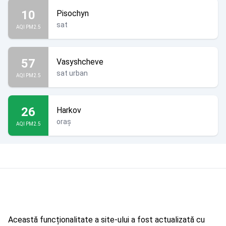
10
Pisochyn
sat
AQI PM2.5
57
Vasyshcheve
sat urban
AQI PM2.5
26
Harkov
oraș
AQI PM2.5
Această funcționalitate a site-ului a fost actualizată cu