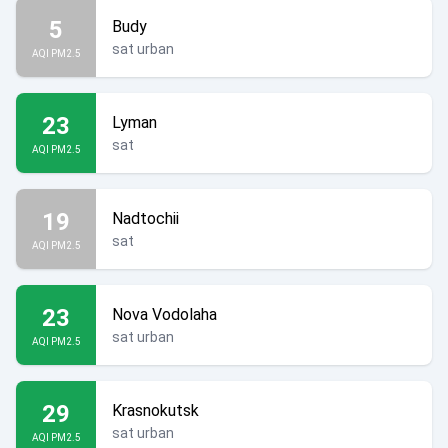
5
Budy
sat urban
AQI PM2.5
23
Lyman
sat
AQI PM2.5
19
Nadtochii
sat
AQI PM2.5
23
Nova Vodolaha
sat urban
AQI PM2.5
29
Krasnokutsk
sat urban
AQI PM2.5