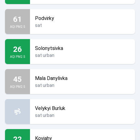
61
Podvirky
sat
AQI PM2.5
26
Solonytsivka
sat urban
AQI PM2.5
45
Mala Danylivka
sat urban
AQI PM2.5
Velykyi Burluk
sat urban
22
Koviahy