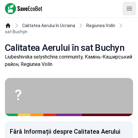
SaveEcoBot
Ope
Calitatea Aerului în Ucraina
Regiunea Volîn
sat Buchyn
Calitatea Aerului în sat Buchyn
Liubeshivska selyshchna community, Камінь-Каширський
район, Regiunea Volîn
?
Fără Informații despre Calitatea Aerului