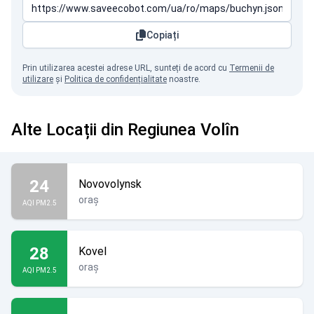
Copiați
Prin utilizarea acestei adrese URL, sunteți de acord cu
Termenii de
utilizare
și
Politica de confidențialitate
noastre.
Alte Locații din Regiunea Volîn
24
Novovolynsk
oraș
AQI PM2.5
28
Kovel
oraș
AQI PM2.5