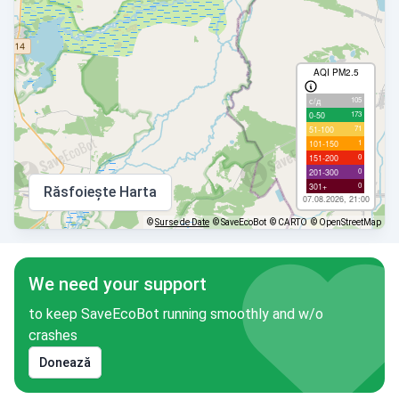
AQI PM2.5
105
с/д
173
0-50
71
51-100
1
101-150
0
151-200
0
201-300
0
301+
Răsfoiește Harta
07.08.2026, 21:00
©
Surse de Date
© SaveEcoBot
© CARTO
© OpenStreetMap
We need your support
to keep SaveEcoBot running smoothly and w/o
crashes
Donează