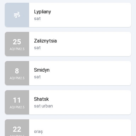
Lypliany
sat
25
Zaliznytsia
sat
AQI PM2.5
8
Smidyn
sat
AQI PM2.5
11
Shatsk
sat urban
AQI PM2.5
22
oraș