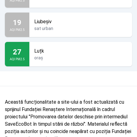
AQI PM2.5
19
Liubeșiv
sat urban
AQI PM2.5
27
Luțk
oraș
AQI PM2.5
Această funcționalitate a site-ului a fost actualizată cu
sprijinul Fundației Renaștere Internațională în cadrul
proiectului "Promovarea datelor deschise prin intermediul
SaveEcoBot în timpul stării de război". Materialul reflectă
poziția autorilor și nu coincide neapărat cu poziția Fundației