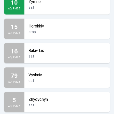
10
Zymne
sat
AQI PM2.5
15
Horokhiv
oraș
AQI PM2.5
16
Rakiv Lis
sat
AQI PM2.5
79
Vyshniv
sat
AQI PM2.5
5
Zhydychyn
sat
AQI PM2.5