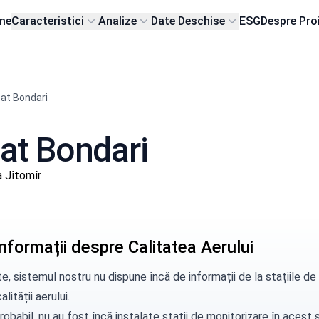
me
Caracteristici
Analize
Date Deschise
ESG
Despre Pro
at Bondari
sat Bondari
 Jîtomîr
nformații despre Calitatea Aerului
e, sistemul nostru nu dispune încă de informații de la stațiile d
alității aerului.
robabil, nu au fost încă instalate stații de monitorizare în aces