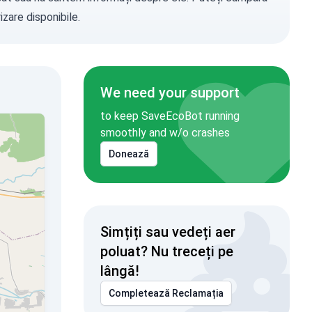
zare disponibile.
We need your support
to keep SaveEcoBot running
smoothly and w/o crashes
Donează
Simțiți sau vedeți aer
poluat? Nu treceți pe
lângă!
Completează Reclamația