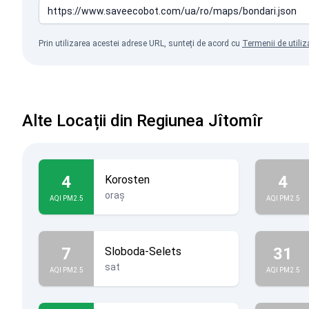
Prin utilizarea acestei adrese URL, sunteți de acord cu
Termenii de utiliz
Alte Locații din Regiunea Jîtomîr
4
4
Korosten
oraș
AQI PM2.5
AQI PM2.5
7
31
Sloboda-Selets
sat
AQI PM2.5
AQI PM2.5