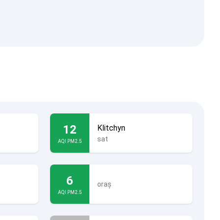
12
Klitchyn
sat
AQI PM2.5
6
oraș
AQI PM2.5