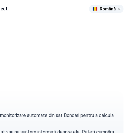
iect
Română
e monitorizare automate din sat Bondari pentru a calcula
t sat sau nu suntem informați despre ele. Puteți
cumpăra