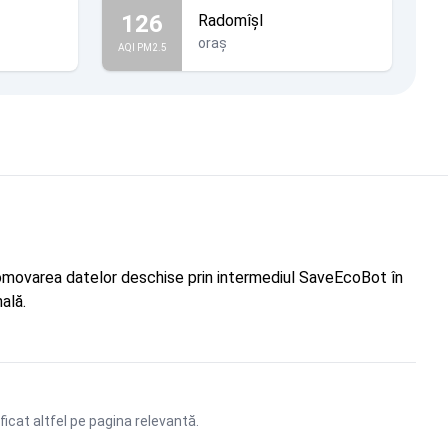
126
Radomîșl
oraș
AQI PM2.5
"Promovarea datelor deschise prin intermediul SaveEcoBot în
ală.
ficat altfel pe pagina relevantă.