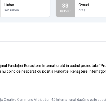
33
Liubar
Ovruci
sat urban
oraș
AQI PM2.5
rijinul Fundației Renaștere Internațională în cadrul proiectului 
r și nu coincide neapărat cu poziția Fundației Renaștere Internațion
ța Creative Commons Attribution 4.0 International
, dacă nu este speci