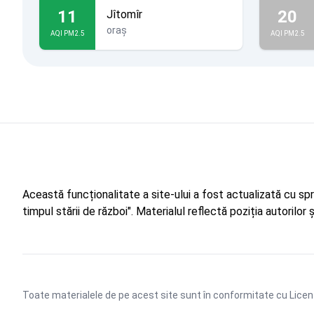
11
20
Jîtomîr
oraș
AQI PM2.5
AQI PM2.5
Această funcționalitate a site-ului a fost actualizată cu sp
timpul stării de război". Materialul reflectă poziția autorilo
Toate materialele de pe acest site sunt în conformitate cu
Licen