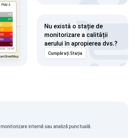
I PM2.5
108
237
4
00
Nu există o stație de
0
150
monitorizare a calității
0
200
1
300
aerului în apropierea dvs.?
0
2026, 16:00
Cumpărați Stația
penStreetMap
 monitorizare internă sau analiză punctuală.