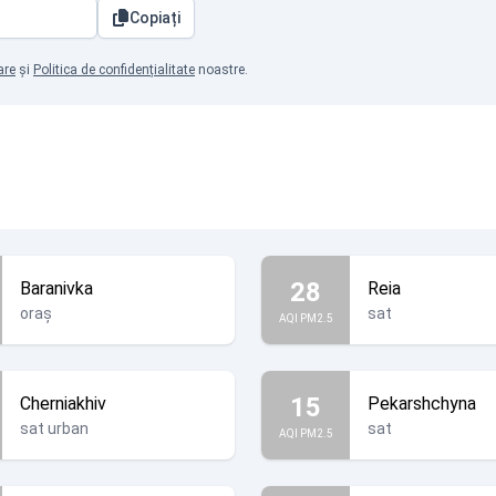
Copiați
are
și
Politica de confidențialitate
noastre.
28
Baranivka
Reia
oraș
sat
AQI PM2.5
15
Cherniakhiv
Pekarshchyna
sat urban
sat
AQI PM2.5