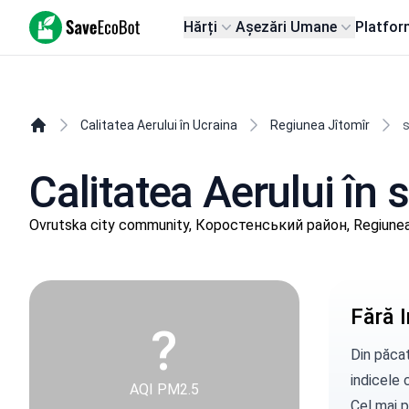
SaveEcoBot
Hărți
Așezări Umane
Platfor
Calitatea Aerului în Ucraina
Regiunea Jîtomîr
s
Calitatea Aerului în 
Ovrutska city community, Коростенський район, Regiunea
Fără I
?
Din păcat
indicele c
AQI PM2.5
Cel mai p