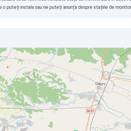
i o puteți instala sau ne puteți
anunța
despre stațiile de monitori