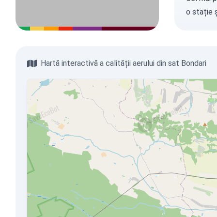
o stație
ș
Hartă interactivă a calității aerului din sat Bondari