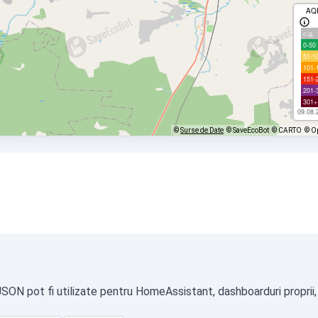
AQ
с/д
0-50
51-1
101-
151-
201-
301+
09.08.
©
Surse de Date
© SaveEcoBot
© CARTO
© O
 JSON pot fi utilizate pentru HomeAssistant, dashboarduri proprii,