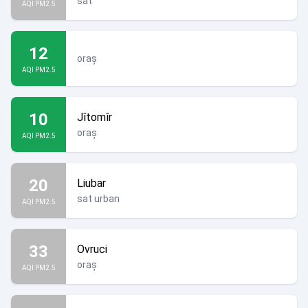
sat
AQI PM2.5
12
oraș
AQI PM2.5
10
Jîtomîr
oraș
AQI PM2.5
20
Liubar
sat urban
AQI PM2.5
33
Ovruci
oraș
AQI PM2.5