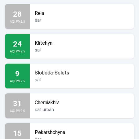
28
Reia
sat
AQI PM2.5
24
Klitchyn
sat
AQI PM2.5
9
Sloboda-Selets
sat
AQI PM2.5
31
Cherniakhiv
sat urban
AQI PM2.5
15
Pekarshchyna