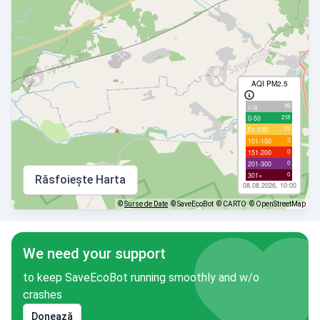
AQI PM2.5
99
с/д
218
0-50
31
51-100
2
101-150
0
151-200
0
201-300
0
301+
Răsfoiește Harta
08.08.2026, 10:00
©
Surse de Date
© SaveEcoBot
© CARTO
© OpenStreetMap
We need your support
to keep SaveEcoBot running smoothly and w/o
crashes
Donează