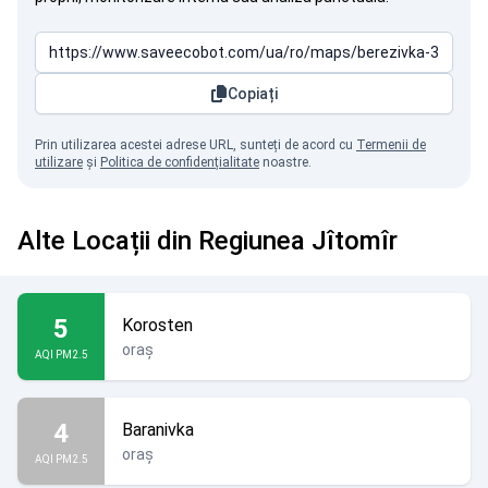
Copiați
Prin utilizarea acestei adrese URL, sunteți de acord cu
Termenii de
utilizare
și
Politica de confidențialitate
noastre.
Alte Locații din Regiunea Jîtomîr
5
Korosten
oraș
AQI PM2.5
4
Baranivka
oraș
AQI PM2.5