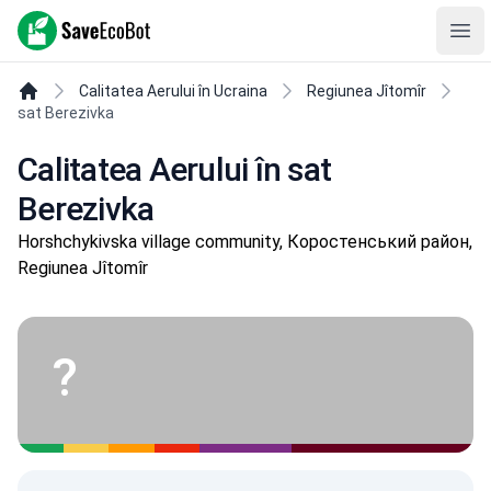
SaveEcoBot
Ope
Calitatea Aerului în Ucraina
Regiunea Jîtomîr
sat Berezivka
Calitatea Aerului în sat
Berezivka
Horshchykivska village community, Коростенський район,
Regiunea Jîtomîr
?