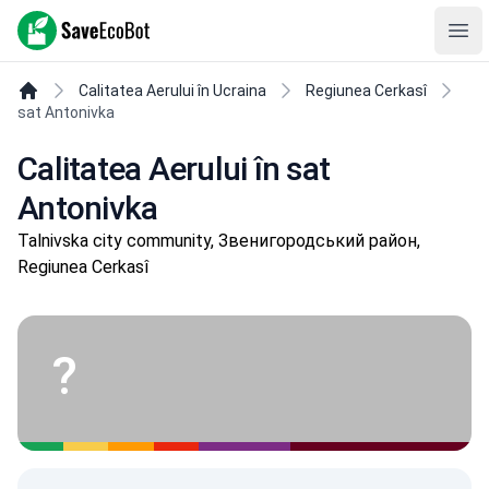
SaveEcoBot
Ope
Calitatea Aerului în Ucraina
Regiunea Cerkasî
sat Antonivka
Calitatea Aerului în sat
Antonivka
Talnivska city community, Звенигородський район,
Regiunea Cerkasî
?