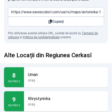
Copiați
Prin utilizarea acestei adrese URL, sunteți de acord cu
Termenii de
utilizare
și
Politica de confidențialitate
noastre.
Alte Locații din Regiunea Cerkasî
8
Uman
oraș
AQI PM2.5
9
Khrystynivka
oraș
AQI PM2.5