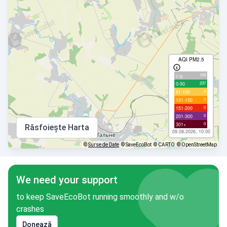
AQI PM2.5
109
с/д
237
0-50
4
51-100
0
101-150
0
151-200
0
201-300
0
301+
Răsfoiește Harta
09.08.2026, 10:00
©
Surse de Date
© SaveEcoBot
© CARTO
© OpenStreetMap
We need your support
to keep SaveEcoBot running smoothly and w/o
crashes
Donează