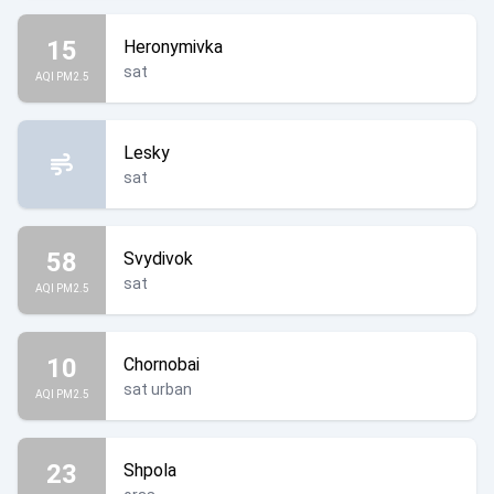
15
Heronymivka
sat
AQI PM2.5
Lesky
sat
58
Svydivok
sat
AQI PM2.5
10
Chornobai
sat urban
AQI PM2.5
23
Shpola