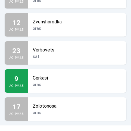
oraș
AQI PM2.5
12
Zvenyhorodka
oraș
AQI PM2.5
23
Verbovets
sat
AQI PM2.5
9
Cerkasî
oraș
AQI PM2.5
17
Zolotonoșa
oraș
AQI PM2.5