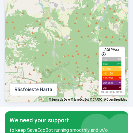
AQI PM2.5
98
с/д
244
0-50
7
51-100
1
101-150
0
151-200
0
201-300
0
301+
Răsfoiește Harta
10.08.2026, 06:00
©
Surse de Date
© SaveEcoBot
© CARTO
© OpenStreetMap
We need your support
to keep SaveEcoBot running smoothly and w/o