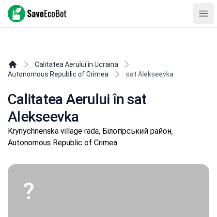
SaveEcoBot
Ope
Calitatea Aerului în Ucraina
Autonomous Republic of Crimea
sat Alekseevka
Calitatea Aerului în sat
Alekseevka
Krynychnenska village rada, Білогірський район,
Autonomous Republic of Crimea
?