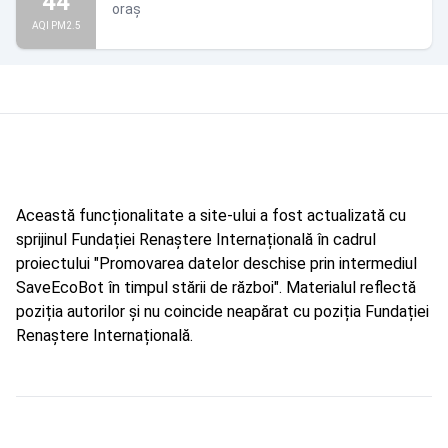
44
oraș
AQI PM2.5
Această funcționalitate a site-ului a fost actualizată cu
sprijinul Fundației Renaștere Internațională în cadrul
proiectului "Promovarea datelor deschise prin intermediul
SaveEcoBot în timpul stării de război". Materialul reflectă
poziția autorilor și nu coincide neapărat cu poziția Fundației
Renaștere Internațională.