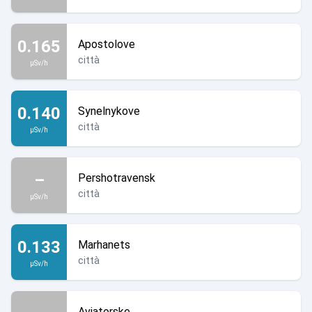
0.165
Apostolove
città
µSv/h
0.140
Synelnykove
città
µSv/h
–
Pershotravensk
città
µSv/h
0.133
Marhanets
città
µSv/h
Aviatorske