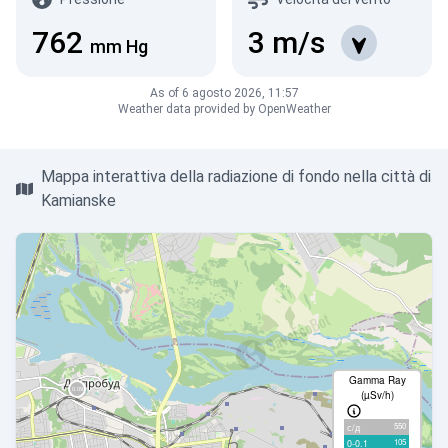
762
3
m/s
mm Hg
As of 6 agosto 2026, 11:57
Weather data provided by OpenWeather
Mappa interattiva della radiazione di fondo nella città di
Kamianske
Gamma Ray
(µSv/h)
550
с/д
105
0-0.1