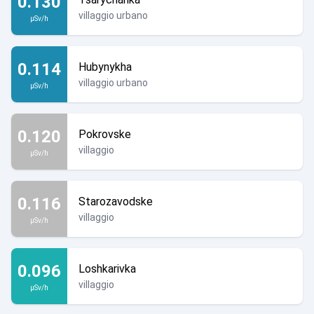
0.130
villaggio urbano
µSv/h
0.114
Hubynykha
villaggio urbano
µSv/h
0.120
Pokrovske
villaggio
µSv/h
0.116
Starozavodske
villaggio
µSv/h
0.096
Loshkarivka
villaggio
µSv/h