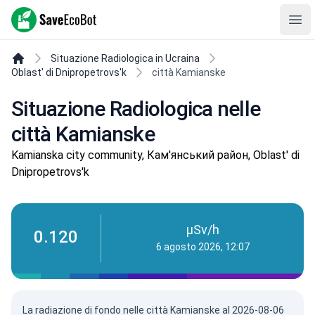
SaveEcoBot
Ope
Situazione Radiologica in Ucraina
Oblast' di Dnipropetrovs'k
città Kamianske
Situazione Radiologica nelle
città Kamianske
Kamianska city community, Кам'янський район, Oblast' di
Dnipropetrovs'k
µSv/h
0.120
6 agosto 2026, 12:07
La radiazione di fondo nelle città Kamianske al 2026-08-06