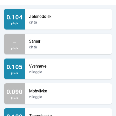
0.104
Zelenodolsk
città
µSv/h
–
Samar
città
µSv/h
0.105
Vyshneve
villaggio
µSv/h
0.090
Mohylivka
villaggio
µSv/h
Tsarychanka