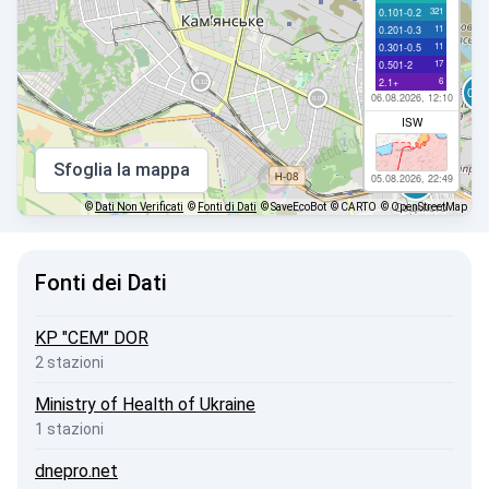
321
0.101-0.2
11
0.201-0.3
11
0.301-0.5
17
0.501-2
6
2.1+
06.08.2026, 12:10
ISW
Sfoglia la mappa
05.08.2026, 22:49
©
Dati Non Verificati
©
Fonti di Dati
© SaveEcoBot
© CARTO
© OpenStreetMap
Fonti dei Dati
KP "CEM" DOR
2 stazioni
Ministry of Health of Ukraine
1 stazioni
dnepro.net