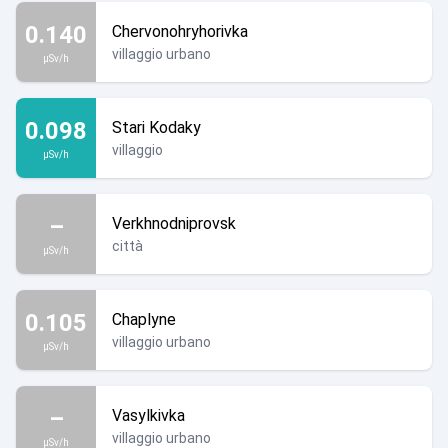
0.140
Chervonohryhorivka
villaggio urbano
µSv/h
0.098
Stari Kodaky
villaggio
µSv/h
–
Verkhnodniprovsk
città
µSv/h
0.105
Chaplyne
villaggio urbano
µSv/h
–
Vasylkivka
villaggio urbano
µSv/h