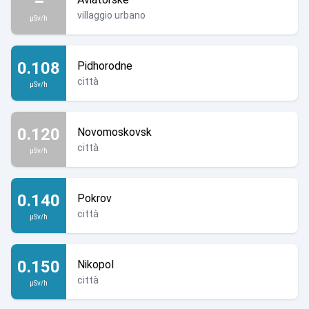
–
villaggio urbano
µSv/h
0.108
Pidhorodne
città
µSv/h
0.120
Novomoskovsk
città
µSv/h
0.140
Pokrov
città
µSv/h
0.150
Nikopol
città
µSv/h