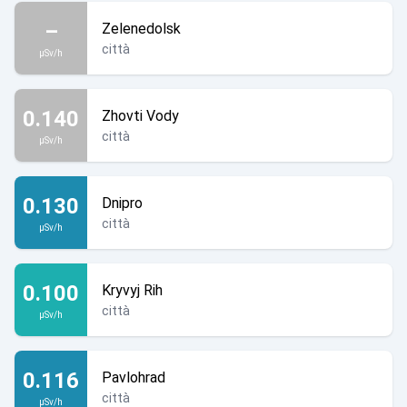
–
Zelenedolsk
città
µSv/h
0.140
Zhovti Vody
città
µSv/h
0.130
Dnipro
città
µSv/h
0.100
Kryvyj Rih
città
µSv/h
0.116
Pavlohrad
città
µSv/h