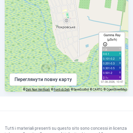
Gamma Ray
(µSv/h)
1
с/д
0
0-0.1
0
0.101-0.2
0
0.201-0.3
0
0.301-0.5
0
0.501-2
0
2.1+
Переглянути повну карту
07.08.2026, 10:47
©
Dati Non Verificati
©
Fonti di Dati
© SaveEcoBot
© CARTO
© OpenStreetMap
Tutti i materiali presenti su questo sito sono concessi in licenza