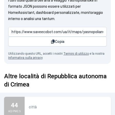
I dati sulla qualità dell’aria a villaggio Yasnopolianske in
formato JSON possono essere utilizzati per
HomeAssistant, dashboard personalizzate, monitoraggio
interno o analisi una tantum.
Copia
Utilizzando questo URL, accetti i nostri
Termini di utilizzo
e la nostra
Informativa sulla privacy
.
Altre località di Repubblica autonoma
di Crimea
a Crimea è dell'Ucraina!
44
città
AQI PM2.5