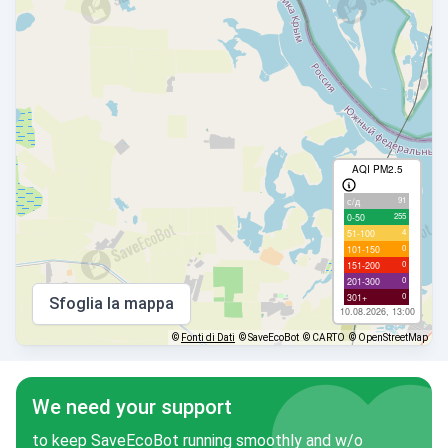
AQI PM2.5
91
с/д
255
0-50
4
51-100
0
101-150
0
151-200
0
201-300
0
301+
Sfoglia la mappa
10.08.2026, 13:00
©
Fonti di Dati
© SaveEcoBot
© CARTO
© OpenStreetMap
We need your support
to keep SaveEcoBot running smoothly and w/o