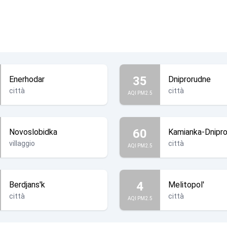
35
Enerhodar
Dniprorudne
città
città
AQI PM2.5
60
Novoslobidka
Kamianka-Dnipr
villaggio
città
AQI PM2.5
4
Berdjans'k
Melitopol'
città
città
AQI PM2.5