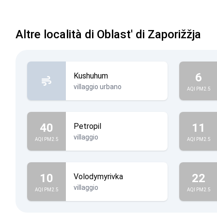
Altre località di Oblast' di Zaporižžja
6
Kushuhum
villaggio urbano
AQI PM2.5
40
11
Petropil
villaggio
AQI PM2.5
AQI PM2.5
10
22
Volodymyrivka
villaggio
AQI PM2.5
AQI PM2.5