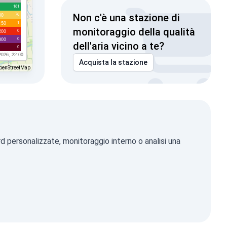
181
76
00
Non c'è una stazione di
1
150
monitoraggio della qualità
0
200
0
300
dell'aria vicino a te?
0
2026, 22:00
Acquista la stazione
penStreetMap
d personalizzate, monitoraggio interno o analisi una