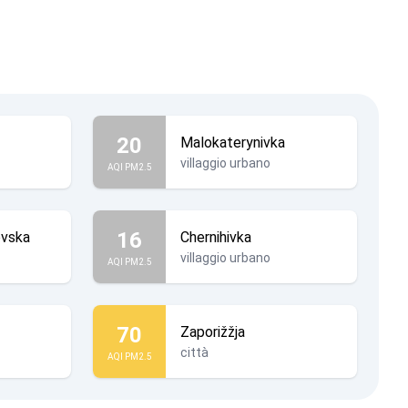
20
Malokaterynivka
villaggio urbano
AQI PM2.5
16
ovska
Chernihivka
villaggio urbano
AQI PM2.5
70
Zaporižžja
città
AQI PM2.5