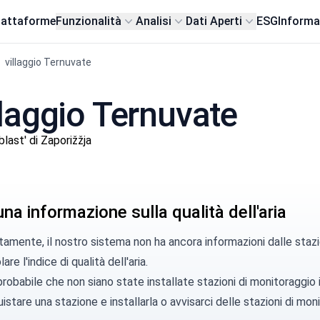
iattaforme
Funzionalità
Analisi
Dati Aperti
ESG
Informa
villaggio Ternuvate
illaggio Ternuvate
ast' di Zaporižžja
a informazione sulla qualità dell'aria
amente, il nostro sistema non ha ancora informazioni dalle stazi
are l'indice di qualità dell'aria.
robabile che non siano state installate stazioni di monitoraggio
istare una stazione
e installarla o
avvisarci
delle stazioni di moni