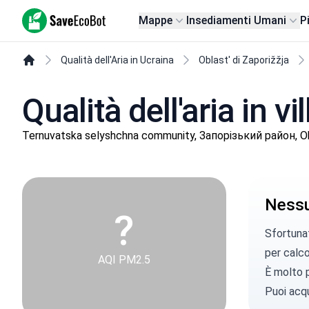
SaveEcoBot
Mappe
Insediamenti Umani
P
Qualità dell'Aria in Ucraina
Oblast' di Zaporižžja
Qualità dell'aria in v
Ternuvatska selyshchna community, Запорізький район, Obl
Nessun
?
Sfortunat
per calcol
AQI PM2.5
È molto p
Puoi
acqu