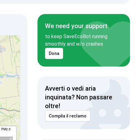
We need your support
to keep SaveEcoBot running
smoothly and w/o crashes
Dona
Avverti o vedi aria
inquinata? Non passare
oltre!
Compila il reclamo
I PM2.5
92