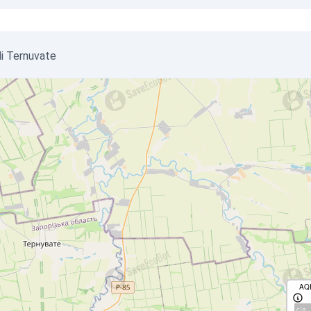
_di Ternuvate
AQ
с/д