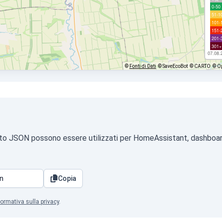
0-50
51-1
101-
151-
201-
301+
07.08.
©
Fonti di Dati
© SaveEcoBot
© CARTO
© O
ormato JSON possono essere utilizzati per HomeAssistant, dashboar
Copia
formativa sulla privacy
.