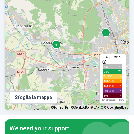
AQI PM2.5
89
с/д
257
0-50
4
51-100
0
101-150
0
151-200
0
201-300
0
301+
Sfoglia la mappa
10.08.2026, 15:00
©
Fonti di Dati
© SaveEcoBot
© CARTO
© OpenStreetMap
We need your support