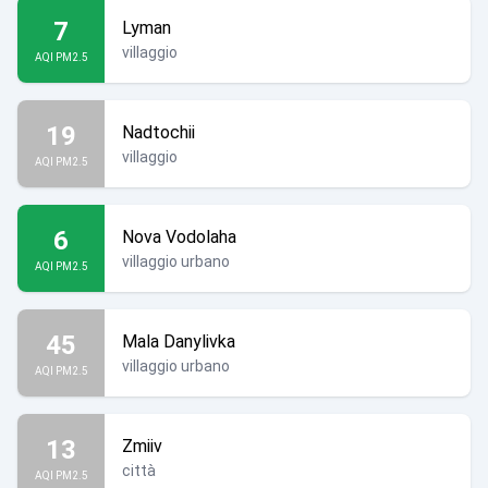
7
Lyman
villaggio
AQI PM2.5
19
Nadtochii
villaggio
AQI PM2.5
6
Nova Vodolaha
villaggio urbano
AQI PM2.5
45
Mala Danylivka
villaggio urbano
AQI PM2.5
13
Zmiiv
città
AQI PM2.5