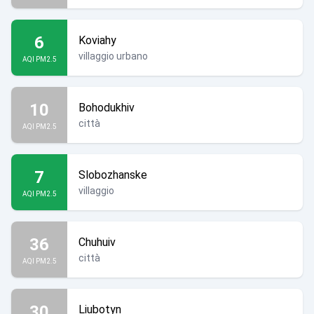
6
Koviahy
villaggio urbano
AQI PM2.5
10
Bohodukhiv
città
AQI PM2.5
7
Slobozhanske
villaggio
AQI PM2.5
36
Chuhuiv
città
AQI PM2.5
30
Liubotyn