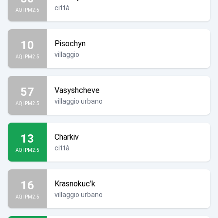
città
AQI PM2.5
10
Pisochyn
villaggio
AQI PM2.5
57
Vasyshcheve
villaggio urbano
AQI PM2.5
13
Charkiv
città
AQI PM2.5
16
Krasnokuc'k
villaggio urbano
AQI PM2.5