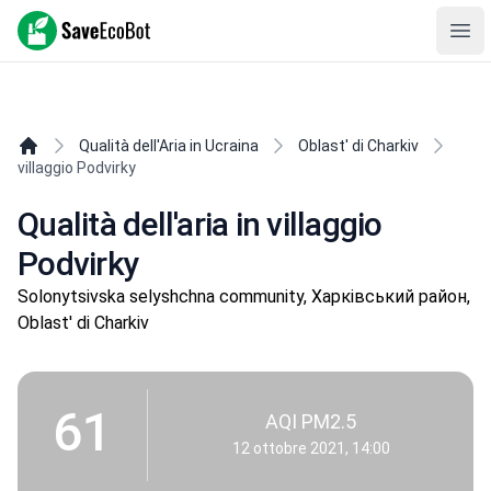
SaveEcoBot
Ope
Qualità dell'Aria in Ucraina
Oblast' di Charkiv
villaggio Podvirky
Qualità dell'aria in villaggio
Podvirky
Solonytsivska selyshchna community, Харківський район,
Oblast' di Charkiv
61
AQI PM2.5
12 ottobre 2021, 14:00