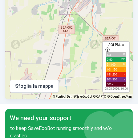
AQI PM2.5
97
с/д
236
0-50
17
51-100
0
101-150
0
151-200
0
201-300
0
301+
Sfoglia la mappa
08.08.2026, 16:00
©
Fonti di Dati
© SaveEcoBot
© CARTO
© OpenStreetMap
We need your support
to keep SaveEcoBot running smoothly and w/o
crashes