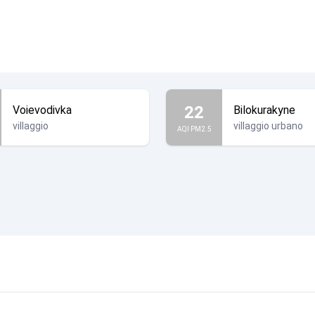
22
Voievodivka
Bilokurakyne
villaggio
villaggio urbano
AQI PM2.5