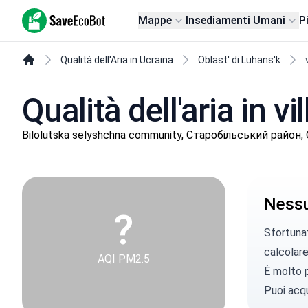
SaveEcoBot
Mappe
Insediamenti Umani
P
Qualità dell'Aria in Ucraina
Oblast' di Luhans'k
Qualità dell'aria in v
Bilolutska selyshchna community, Старобільський район, O
Nessun
?
Sfortunat
calcolare 
AQI PM2.5
È molto p
Puoi
acqu