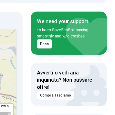
We need your support
to keep SaveEcoBot running
smoothly and w/o crashes
Dona
Avverti o vedi aria
inquinata? Non passare
oltre!
Compila il reclamo
I PM2.5
98