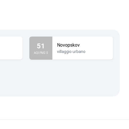
51
Novopskov
villaggio urbano
AQI PM2.5