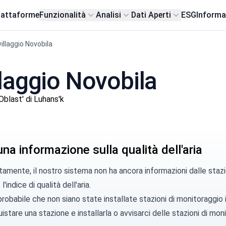
iattaforme
Funzionalità
Analisi
Dati Aperti
ESG
Informa
villaggio Novobila
illaggio Novobila
blast' di Luhans'k
a informazione sulla qualità dell'aria
amente, il nostro sistema non ha ancora informazioni dalle stazi
l'indice di qualità dell'aria.
robabile che non siano state installate stazioni di monitoraggio
istare una stazione
e installarla o
avvisarci
delle stazioni di moni