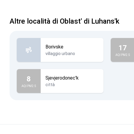
Altre località di Oblast' di Luhans'k
17
Borivske
villaggio urbano
AQI PM2.5
8
Sjevjerodonec'k
città
AQI PM2.5