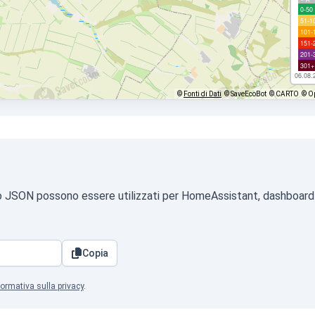
0-50
51-1
101-
151-
201-
301+
06.08.
©
Fonti di Dati
© SaveEcoBot
© CARTO
© O
rmato JSON possono essere utilizzati per HomeAssistant, dashboard
Copia
formativa sulla privacy
.