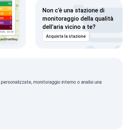
128
110
00
Non c'è una stazione di
10
150
monitoraggio della qualità
3
200
0
300
dell'aria vicino a te?
0
2026, 03:00
Acquista la stazione
penStreetMap
 personalizzate, monitoraggio interno o analisi una