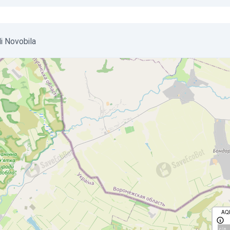
di Novobila
AQ
с/д