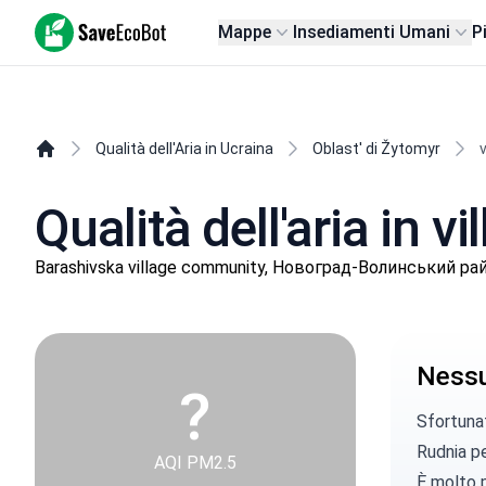
SaveEcoBot
Mappe
Insediamenti Umani
P
Qualità dell'Aria in Ucraina
Oblast' di Žytomyr
Qualità dell'aria in 
Barashivska village community, Новоград-Волинський райо
Nessun
?
Sfortunat
Rudnia per
AQI PM2.5
È molto p