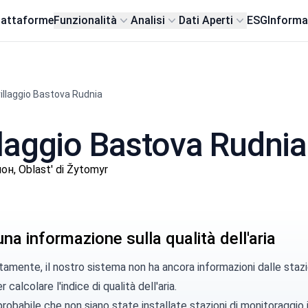
iattaforme
Funzionalità
Analisi
Dati Aperti
ESG
Informa
villaggio Bastova Rudnia
villaggio Bastova Rudnia
н, Oblast' di Žytomyr
a informazione sulla qualità dell'aria
amente, il nostro sistema non ha ancora informazioni dalle stazi
 calcolare l'indice di qualità dell'aria.
robabile che non siano state installate stazioni di monitoraggio