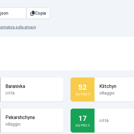
Copia
formativa sulla privacy
.
52
Baranivka
Klitchyn
città
villaggio
AQI PM2.5
17
Pekarshchyna
città
villaggio
AQI PM2.5