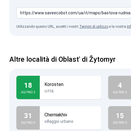
Utilizzando questo URL, accetti i nostri
Termini di utilizzo
e la nostra
In
Altre località di Oblast' di Žytomyr
18
4
Korosten
città
AQI PM2.5
AQI PM2.5
31
15
Cherniakhiv
villaggio urbano
AQI PM2.5
AQI PM2.5