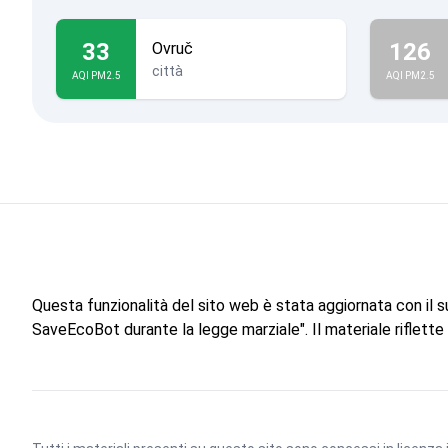
33
126
Ovruč
città
AQI PM2.5
AQI PM2.5
Questa funzionalità del sito web è stata aggiornata con il 
SaveEcoBot durante la legge marziale". Il materiale riflett