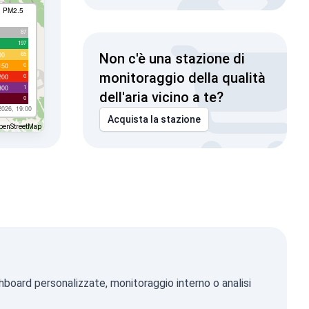
I PM2.5
87
197
65
00
Non c'è una stazione di
0
150
monitoraggio della qualità
0
200
1
300
dell'aria vicino a te?
0
2026, 19:00
Acquista la stazione
penStreetMap
hboard personalizzate, monitoraggio interno o analisi