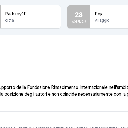
28
Radomyšl'
Reja
città
villaggio
AQI PM2.5
supporto della Fondazione Rinascimento Internazionale nell'ambi
e la posizione degli autori e non coincide necessariamente con la