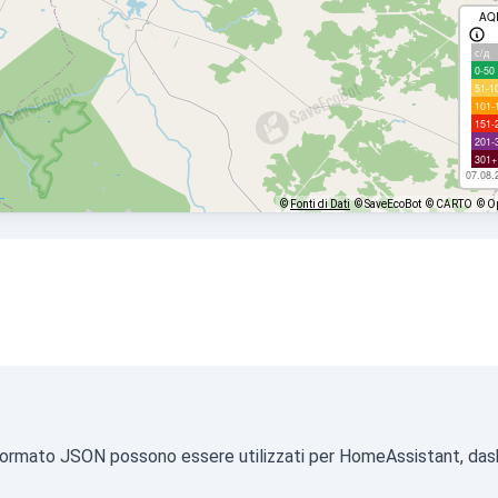
AQ
с/д
0-50
51-1
101-
151-
201-
301+
07.08.
©
Fonti di Dati
© SaveEcoBot
© CARTO
© O
a in formato JSON possono essere utilizzati per HomeAssistant, das