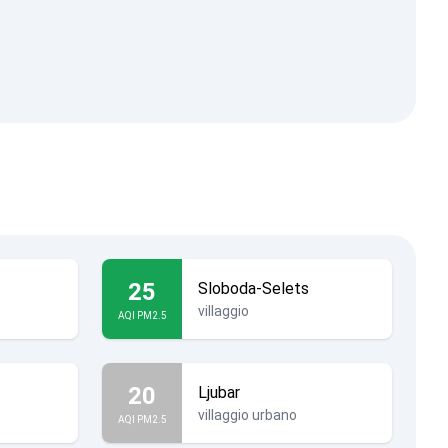
25
Sloboda-Selets
villaggio
AQI PM2.5
20
Ljubar
villaggio urbano
AQI PM2.5