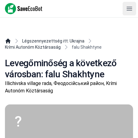
SaveEcoBot
Ope
Légszennyezettség itt: Ukrajna
Krími Autonóm Köztársaság
falu Shakhtyne
Levegőminőség a következő
városban: falu Shakhtyne
Illichivska village rada, Феодосійський район, Krími
Autonóm Köztársaság
?