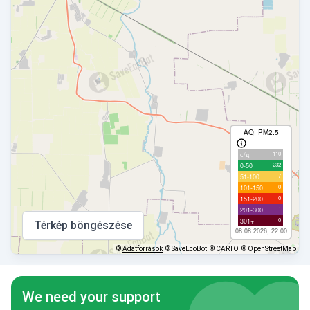
AQI PM2.5
110
с/д
232
0-50
7
51-100
0
101-150
0
151-200
1
201-300
0
301+
Térkép böngészése
08.08.2026, 22:00
©
Adatforrások
© SaveEcoBot
© CARTO
© OpenStreetMap
We need your support