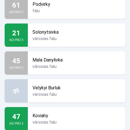
61
Podvirky
falu
AQI PM2.5
21
Solonytsivka
városias falu
AQI PM2.5
45
Mala Danylivka
városias falu
AQI PM2.5
Velykyi Burluk
városias falu
47
Koviahy
városias falu
AQI PM2.5