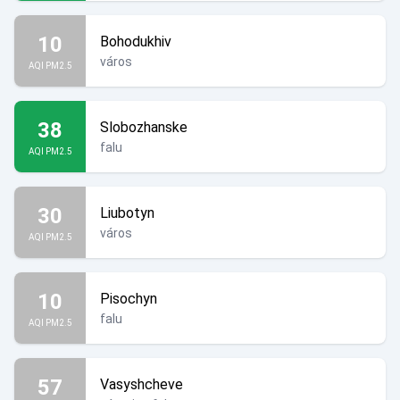
10
Bohodukhiv
város
AQI PM2.5
38
Slobozhanske
falu
AQI PM2.5
30
Liubotyn
város
AQI PM2.5
10
Pisochyn
falu
AQI PM2.5
57
Vasyshcheve