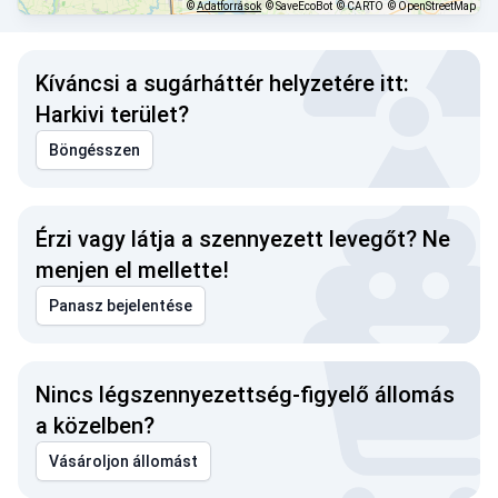
©
Adatforrások
© SaveEcoBot
© CARTO
© OpenStreetMap
Kíváncsi a sugárháttér helyzetére itt:
Harkivi terület?
Böngésszen
Érzi vagy látja a szennyezett levegőt? Ne
menjen el mellette!
Panasz bejelentése
Nincs légszennyezettség-figyelő állomás
a közelben?
Vásároljon állomást