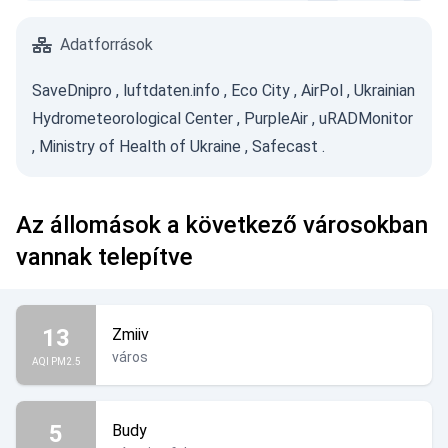
Adatforrások
SaveDnipro
,
luftdaten.info
,
Eco City
,
AirPol
,
Ukrainian
Hydrometeorological Center
,
PurpleAir
,
uRADMonitor
,
Ministry of Health of Ukraine
,
Safecast
.
Az állomások a következő városokban
vannak telepítve
13
Zmiiv
város
AQI PM2.5
5
Budy