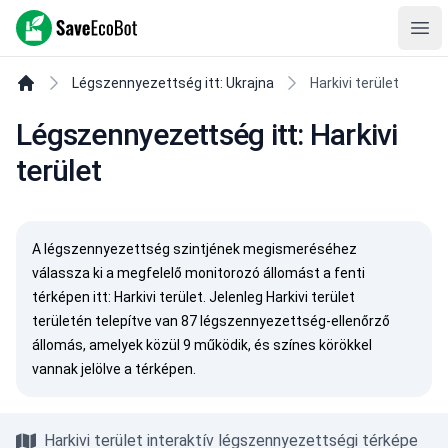
SaveEcoBot
Ope
Légszennyezettség itt: Ukrajna
Harkivi terület
Légszennyezettség itt: Harkivi
terület
A légszennyezettség szintjének megismeréséhez
válassza ki a megfelelő monitorozó állomást a fenti
térképen itt: Harkivi terület. Jelenleg Harkivi terület
területén telepítve van 87 légszennyezettség-ellenőrző
állomás, amelyek közül 9 működik, és színes körökkel
vannak jelölve a térképen.
Harkivi terület interaktív légszennyezettségi térképe