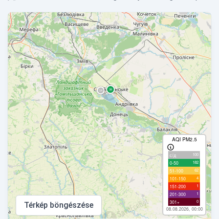
AQI PM2.5
100
с/д
182
0-50
62
51-100
4
101-150
1
151-200
1
201-300
0
301+
Térkép böngészése
08.08.2026, 00:00