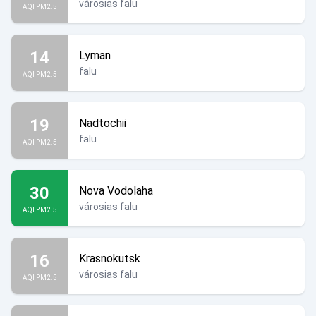
városias falu
AQI PM2.5
14
Lyman
falu
AQI PM2.5
19
Nadtochii
falu
AQI PM2.5
30
Nova Vodolaha
városias falu
AQI PM2.5
16
Krasnokutsk
városias falu
AQI PM2.5