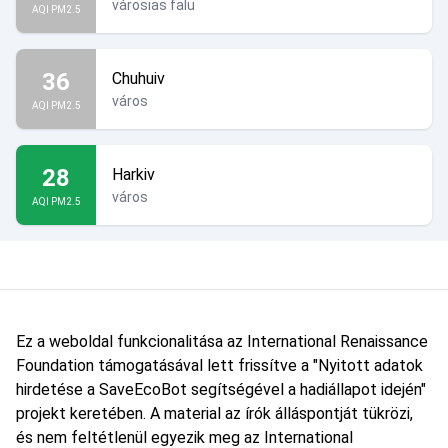
városias falu
AQI PM2.5
36
Chuhuiv
város
AQI PM2.5
28
Harkiv
város
AQI PM2.5
Ez a weboldal funkcionalitása az International Renaissance
Foundation támogatásával lett frissítve a "Nyitott adatok
hirdetése a SaveEcoBot segítségével a hadiállapot idején"
projekt keretében. A material az írók álláspontját tükrözi,
és nem feltétlenül egyezik meg az International