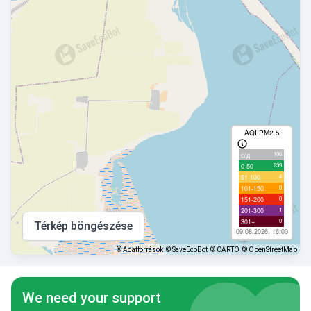
AQI PM2.5
106
с/д
239
0-50
4
51-100
0
101-150
0
151-200
1
201-300
0
301+
Térkép böngészése
09.08.2026, 16:00
©
Adatforrások
© SaveEcoBot
© CARTO
© OpenStreetMap
We need your support