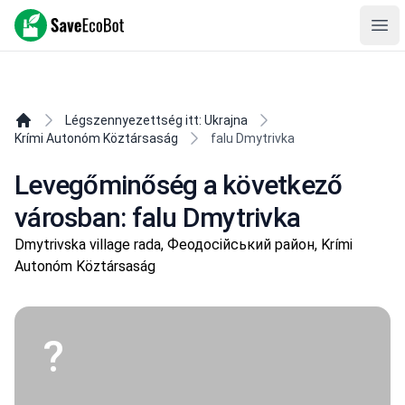
SaveEcoBot
Ope
Légszennyezettség itt: Ukrajna
Krími Autonóm Köztársaság
falu Dmytrivka
Levegőminőség a következő
városban: falu Dmytrivka
Dmytrivska village rada, Феодосійський район, Krími
Autonóm Köztársaság
?