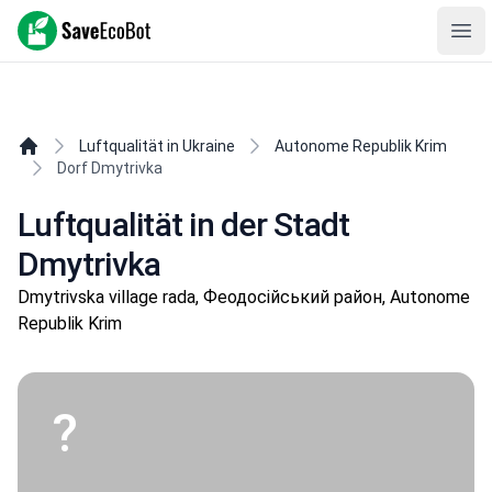
SaveEcoBot
Ope
Luftqualität in Ukraine
Autonome Republik Krim
Dorf Dmytrivka
Luftqualität in der Stadt
Dmytrivka
Dmytrivska village rada, Феодосійський район, Autonome
Republik Krim
?