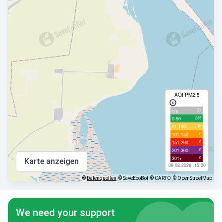
AQI PM2.5
97
с/д
235
0-50
18
51-100
0
101-150
0
151-200
0
201-300
0
301+
Karte anzeigen
08.08.2026, 15:00
©
Datenquellen
© SaveEcoBot
© CARTO
© OpenStreetMap
We need your support