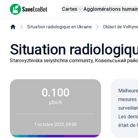
SaveEcoBot
Cartes
Agglomérations humai
Situation radiologique en Ukraine
Oblast de Volhyni
Situation radiologiq
Starovyzhivska selyshchna community, Ковельський район
0.100
Malheureu
mesures a
µSv/h
surveilla
Les derni
1 octobre 2025, 09:00
était de 