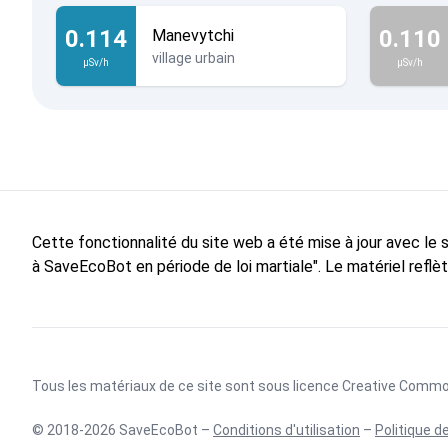
0.114
0.110
Manevytchi
village urbain
µSv/h
µSv/h
Cette fonctionnalité du site web a été mise à jour avec le
à SaveEcoBot en période de loi martiale". Le matériel reflè
Tous les matériaux de ce site sont sous licence
Creative Commons
© 2018-2026 SaveEcoBot –
Conditions d'utilisation
–
Politique d