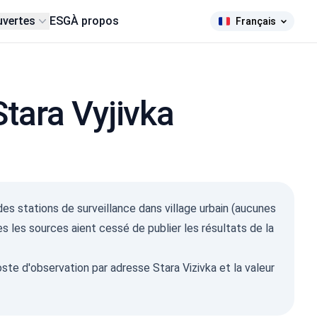
uvertes
ESG
À propos
Français
Stara Vyjivka
ma Ray
s stations de surveillance dans village urbain (aucunes
µSv/h)
s les sources aient cessé de publier les résultats de la
359
132
484
1-0.2
te d'observation par adresse Stara Vizivka et la valeur
13
1-0.3
10
1-0.5
16
1-2
7
2026, 00:12