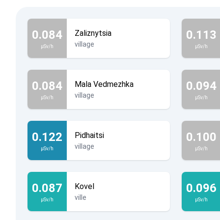
0.084
0.113
Zaliznytsia
village
µSv/h
µSv/h
0.084
0.094
Mala Vedmezhka
village
µSv/h
µSv/h
0.122
0.100
Pidhaitsi
village
µSv/h
µSv/h
0.087
0.096
Kovel
ville
µSv/h
µSv/h