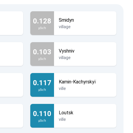
0.128
Smidyn
village
µSv/h
0.103
Vyshniv
village
µSv/h
0.117
Kamin-Kachyrskyï
ville
µSv/h
0.110
Loutsk
ville
µSv/h