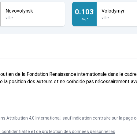
0.103
Novovolynsk
Volodymyr
ville
ville
µSv/h
 soutien de la Fondation Renaissance internationale dans le cadr
te la position des auteurs et ne coïncide pas nécessairement ave
 Attribution 4.0 International
, sauf indication contraire sur la page
e confidentialité et de protection des données personnelles