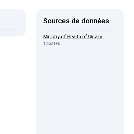
ISW
Sources de données
2026, 19:23
penStreetMap
Ministry of Health of Ukraine
1 postes