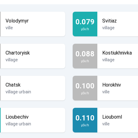
0.079
Volodymyr
Svitiaz
ville
village
µSv/h
0.088
Chartoryisk
Kostiukhnivka
village
village
µSv/h
0.100
Chatsk
Horokhiv
village urbain
ville
µSv/h
0.110
Lioubechiv
Liouboml
village urbain
ville
µSv/h