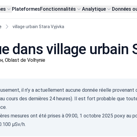
nes
Plateformes
Fonctionnalités
Analytique
Données o
e
village urbain Stara Vyjivka
ue dans village urbain 
, Oblast de Volhynie
Gam
sement, il n'y a actuellement aucune donnée réelle provenant de
(
u cours des dernières 24 heures). Il est fort probable que toute
с/д
0-0.1
nce.
0.10
ères mesures ont été prises à 09:00, 1 octobre 2025 року au pos
0.20
0.30
0.100 µSv/h.
0.50
2.1+
07.08.