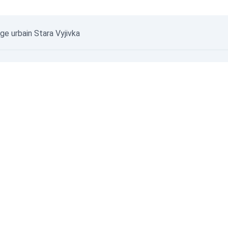
age urbain Stara Vyjivka
06.08.
©
Données non vérifiées
©
Sources de données
© SaveEcoBot
© CARTO
© O