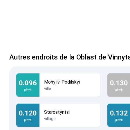
Autres endroits de la Oblast de Vinnyt
0.096
0.130
Mohyliv-Podilskyi
ville
µSv/h
µSv/h
0.120
0.132
Starostyntsi
village
µSv/h
µSv/h