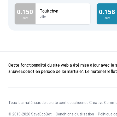
0.150
0.158
Toultchyn
ville
µSv/h
µSv/h
Cette fonctionnalité du site web a été mise à jour avec le
à SaveEcoBot en période de loi martiale". Le matériel reflè
Tous les matériaux de ce site sont sous licence
Creative Commons
© 2018-2026 SaveEcoBot –
Conditions d'utilisation
–
Politique d