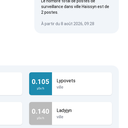
Le nombre total de postes de
surveillance dans ville Haïssyn est de
2 postes.
À partir du 8 août 2026, 09:28
0.105
Lypovets
ville
µSv/h
0.140
Ladyjyn
ville
µSv/h