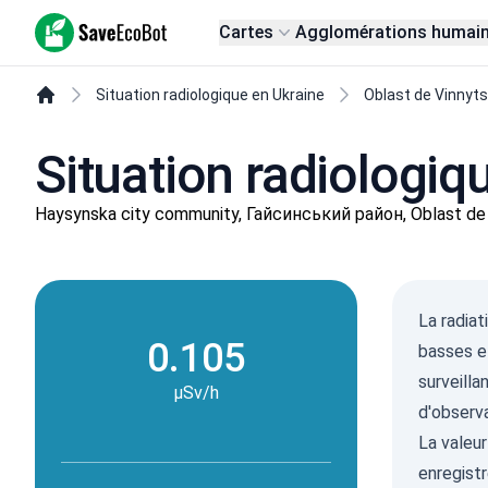
SaveEcoBot
Cartes
Agglomérations humai
Situation radiologique en Ukraine
Oblast de Vinnyts
Situation radiologiq
Haysynska city community, Гайсинський район, Oblast de 
La radiat
0.105
basses et
surveill
µSv/h
d'observa
La valeur
enregistr