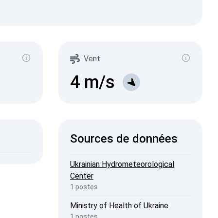
ma Ray
µSv/h)
645
72
Vent
262
1-0.2
9
1-0.3
4
m/s
11
1-0.5
16
1-2
6
2026, 09:26
ISW
Sources de données
2026, 20:44
penStreetMap
Ukrainian Hydrometeorological
Center
1 postes
Ministry of Health of Ukraine
1 postes