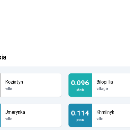
sia
0.096
Koziatyn
Bilopillia
ville
village
µSv/h
0.114
Jmerynka
Khmilnyk
ville
ville
µSv/h