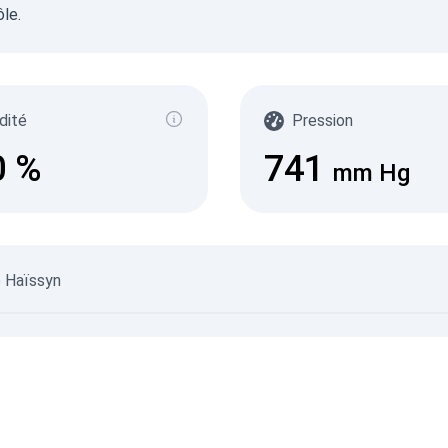
le.
Gam
(
с/д
0-0.1
dité
Pression
0.10
0.20
0
%
741
0.30
mm Hg
0.50
2.1+
08.08.
le Haïssyn
07.08.
©
Données non vérifiées
©
Sources de données
© SaveEcoBot
© CARTO
© O