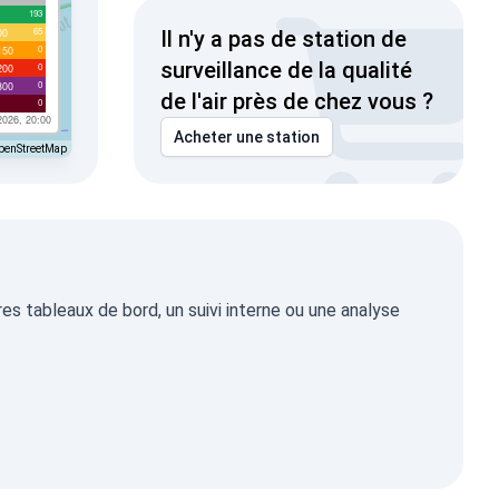
193
65
00
Il n'y a pas de station de
0
150
surveillance de la qualité
0
200
0
300
de l'air près de chez vous ?
0
2026, 20:00
Acheter une station
penStreetMap
s tableaux de bord, un suivi interne ou une analyse