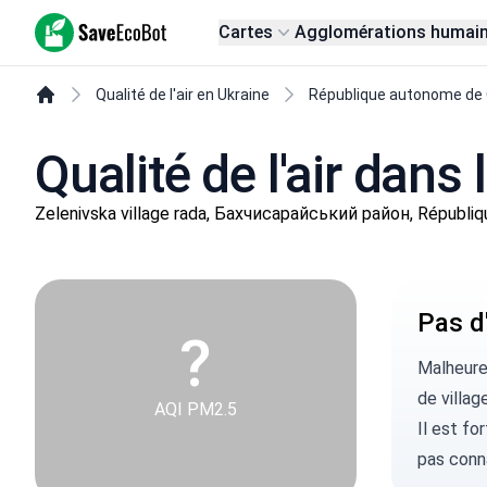
SaveEcoBot
Cartes
Agglomérations humai
Qualité de l'air en Ukraine
République autonome de
Qualité de l'air dans 
Zelenivska village rada, Бахчисарайський район, Républi
Pas d'
?
Malheure
de villag
AQI PM2.5
Il est fo
pas conn