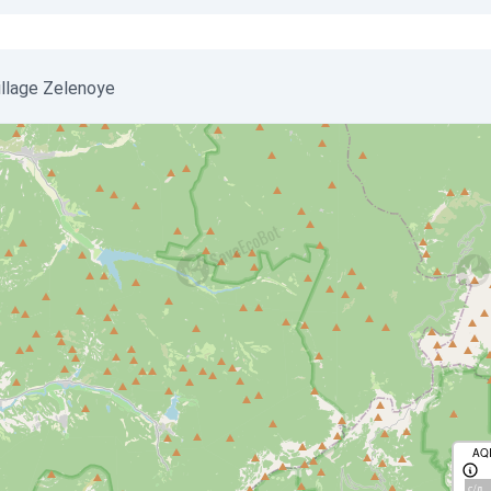
 village Zelenoye
AQ
с/д