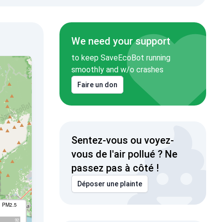
We need your support
to keep SaveEcoBot running
smoothly and w/o crashes
Faire un don
Sentez-vous ou voyez-
vous de l'air pollué ? Ne
passez pas à côté !
Déposer une plainte
I PM2.5
92