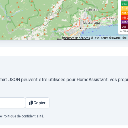
0-50
51-1
101-
151-
201-
301+
07.08.
©
Sources de données
© SaveEcoBot
© CARTO
© O
ormat JSON peuvent être utilisées pour HomeAssistant, vos propre
Copier
re
Politique de confidentialité
.